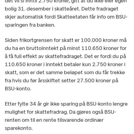
det vil si inntil 2.750 kroner, gitt at du ikke eier egen
bolig 31. desember i skatteåret. Dette fradraget
skjer automatisk fordi Skatteetaten får info om BSU-
sparingen fra banken.
Siden frikortgrensen for skatt er 100.000 kroner må
du ha en bruttoinntekt på minst 110.650 kroner for
å få full effekt av skattefradraget. Det er fordi du på
110.650 kroner i inntekt betaler kun 2.750 kroner i
skatt, som er det samme beløpet som du får trekke
fra hvis du før årsskiftet setter 27.500 kroner på
BSU-konto.
Etter fylte 34 år gir ikke sparing på BSU-konto lengre
mulighet for skattefradrag. Da gjøres også BSU-
renten om til en rente tilsvarende ordinær
sparekonto.