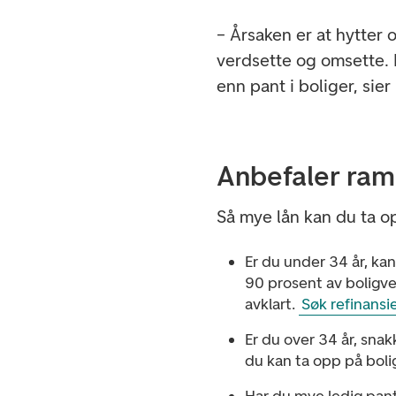
– Årsaken er at hytter o
verdsette og omsette. 
enn pant i boliger, sier
Anbefaler ra
Så mye lån kan du ta op
Er du under 34 år, kan
90 prosent av boligve
avklart.
Søk refinansi
Er du over 34 år, snak
du kan ta opp på boli