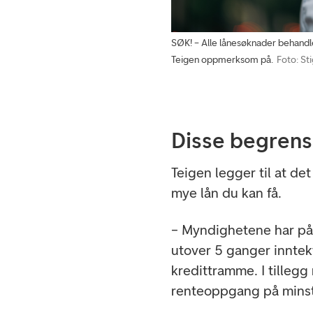
SØK! – Alle lånesøknader behandles
Teigen oppmerksom på.
Foto: Sti
Disse begrens
Teigen legger til at de
mye lån du kan få.
– Myndighetene har pål
utover 5 ganger inntekt
kredittramme. I tillegg 
renteoppgang på minst