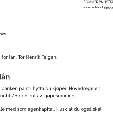
SOMMER PÅ HYTTA: 
flere måter å finans
iske
 for lån, Tor Henrik Teigen.
lån
ar banken pant i hytta du kjøper. Hovedregelen
 inntil 75 prosent av kjøpesummen.
lle med som egenkapital. Husk at du også skal