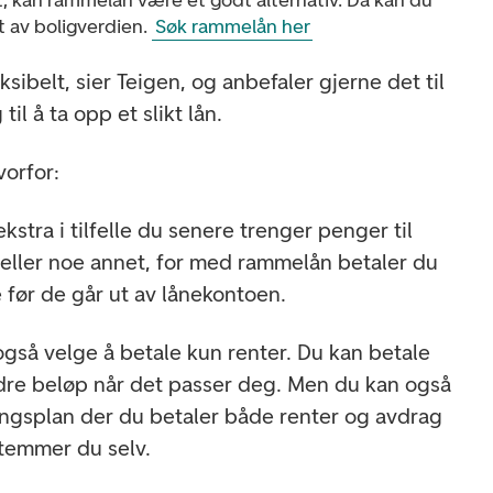
, kan rammelån være et godt alternativ. Da kan du
t av boligverdien.
Søk rammelån her
sibelt, sier Teigen, og anbefaler gjerne det til
l å ta opp et slikt lån.
vorfor:
ekstra i tilfelle du senere trenger penger til
eller noe annet, for med rammelån betaler du
 før de går ut av lånekontoen.
gså velge å betale kun renter. Du kan betale
indre beløp når det passer deg. Men du kan også
ingsplan der du betaler både renter og avdrag
temmer du selv.