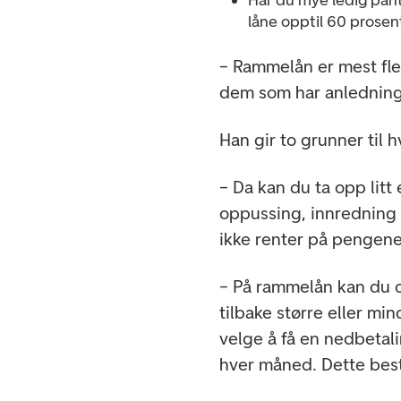
Har du mye ledig pant
låne opptil 60 prosen
– Rammelån er mest flek
dem som har anledning ti
Han gir to grunner til h
– Da kan du ta opp litt 
oppussing, innredning 
ikke renter på pengene
– På rammelån kan du o
tilbake større eller m
velge å få en nedbetal
hver måned. Dette bes