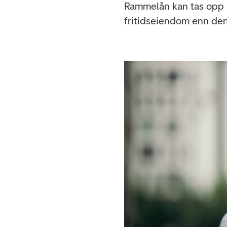
Rammelån kan tas opp m
fritidseiendom enn den