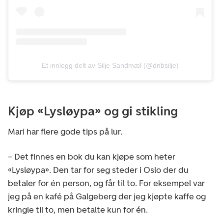
Et innlegg delt av Silje Sandmæl (@dnbsilje)
Kjøp «Lysløypa» og gi stikling
Mari har flere gode tips på lur.
– Det finnes en bok du kan kjøpe som heter
«Lysløypa». Den tar for seg steder i Oslo der du
betaler for én person, og får til to. For eksempel var
jeg på en kafé på Galgeberg der jeg kjøpte kaffe og
kringle til to, men betalte kun for én.