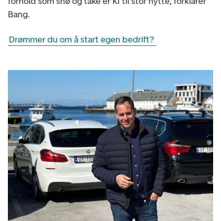
forhold som snø og tåke er KI til stor nytte, forklarer
Bang.
Drømmer du om å start egen bedrift?