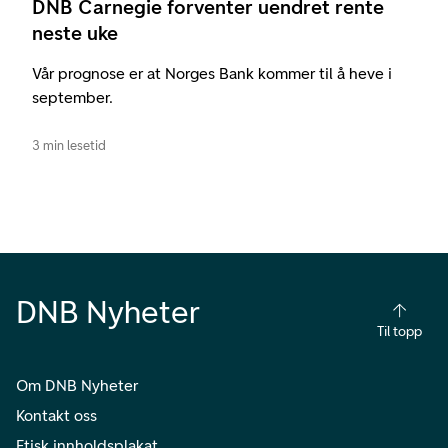
DNB Carnegie forventer uendret rente
neste uke
Vår prognose er at Norges Bank kommer til å heve i
september.
3 min lesetid
DNB Nyheter
Til topp
Om DNB Nyheter
Kontakt oss
Etisk innholdsplakat