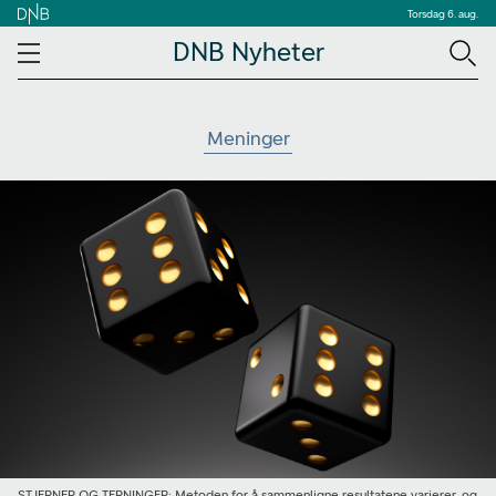
Torsdag 6. aug.
DNB Nyheter
Meninger
STJERNER OG TERNINGER: Metoden for å sammenligne resultatene varierer, og