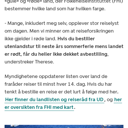
«gule» og «røde» land, der Folkehelseinstituttet (FHI)
bestemmer hvilke land som har hvilken farge.
- Mange, inkludert meg selv, opplever stor reiselyst
om dagen. Men vi minner om at reiseforsikringen
ikke gjelder i røde land.
Hvis du bestiller
utenlandstur til neste års sommerferie mens landet
er rødt, får du heller ikke dekket avbestilling
,
understreker Therese.
Myndighetene oppdaterer listen over land de
fraråder reiser til minst hver 14. dag. Hvis du har
tenkt å bestille en reise er det lurt å følge med her
.
Her finner du landlisten og reiseråd fra UD
,
og
her
er oversikten fra FHI med kart
.