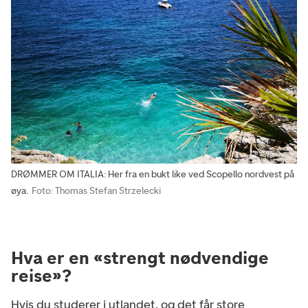
DRØMMER OM ITALIA: Her fra en bukt like ved Scopello nordvest på
øya.
Foto: Thomas Stefan Strzelecki
Hva er en «strengt nødvendige
reise»?
Hvis du studerer i utlandet, og det får store