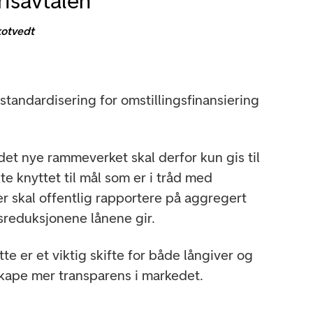
isavtalen
kotvedt
standardisering for omstillingsfinansiering
 det nye rammeverket skal derfor kun gis til
te knyttet til mål som er i tråd med
er skal offentlig rapportere på aggregert
sreduksjonene lånene gir.
te er et viktig skifte for både långiver og
 skape mer transparens i markedet.