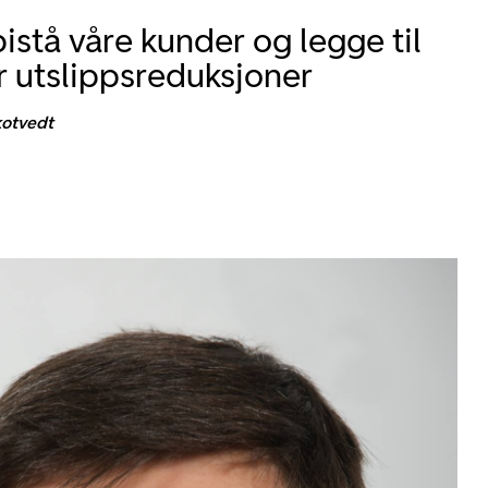
bistå våre kunder og legge til
or utslippsreduksjoner
kotvedt