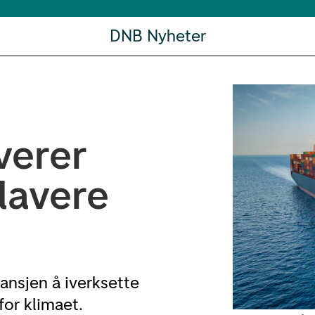
DNB Nyheter
verer
 lavere
ransjen å iverksette
for klimaet.