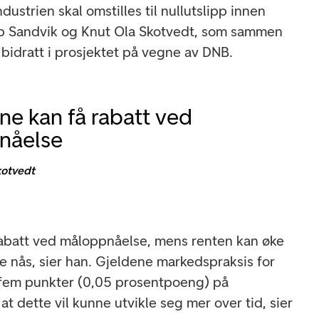
dustrien skal omstilles til nullutslipp innen
p Sandvik og Knut Ola Skotvedt, som sammen
idratt i prosjektet på vegne av DNB.
ne kan få rabatt ved
nåelse
kotvedt
rabatt ved måloppnåelse, mens renten kan øke
ke nås, sier han. Gjeldene markedspraksis for
 fem punkter (0,05 prosentpoeng) på
at dette vil kunne utvikle seg mer over tid, sier