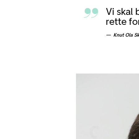
Vi skal 
rette f
Knut Ola S