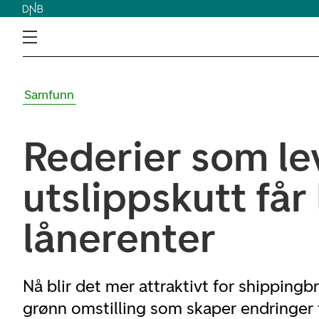
Samfunn
Rederier som le
utslippskutt får
lånerenter
Nå blir det mer attraktivt for shippingb
grønn omstilling som skaper endringer 