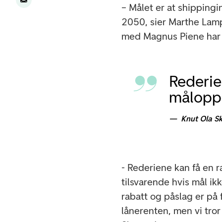
– Målet er at shippingin
2050, sier Marthe Lam
med Magnus Piene har b
Rederie
målopp
Knut Ola S
- Rederiene kan få en 
tilsvarende hvis mål ik
rabatt og påslag er på
lånerenten, men vi tror 