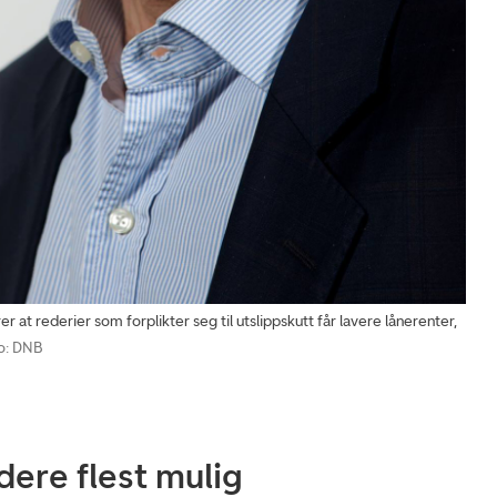
t rederier som forplikter seg til utslippskutt får lavere lånerenter,
o: DNB
dere flest mulig