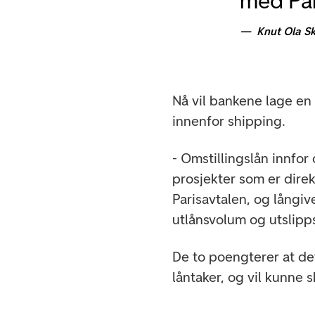
med Par
Knut Ola S
Nå vil bankene lage en 
innenfor shipping.
- Omstillingslån innfor
prosjekter som er direk
Parisavtalen, og långiv
utlånsvolum og utslipp
De to poengterer at det
låntaker, og vil kunne