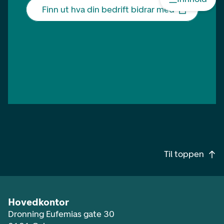
Finn ut hva din bedrift bidrar med
Footer navigasjon
Til toppen
Hovedkontor
Dronning Eufemias gate 30