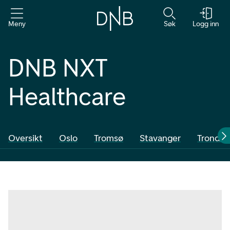
Meny
Søk
Logg inn
DNB NXT
Healthcare
Oversikt
Oslo
Tromsø
Stavanger
Trondh