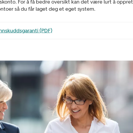
skonto. For å få bedre oversikt kan det være lurt å oppre
ontoer så du får laget deg et eget system.
filen i en ny fane
Innskuddsgaranti (PDF)