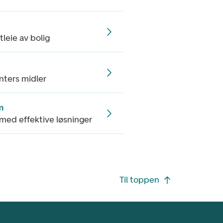
tleie av bolig
enters midler
m
 med effektive løsninger
Til toppen