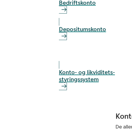
Bedriftskonto
Depositumskonto
Konto- og likviditets­
styringssystem
Kont
De alle