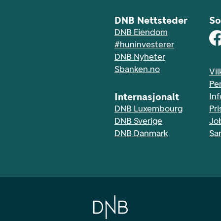
DNB Nettsteder
So
DNB Eiendom
#huninvesterer
DNB Nyheter
Sbanken.no
Vil
Pe
Internasjonalt
In
DNB Luxembourg
Pri
DNB Sverige
Jo
DNB Danmark
Sa