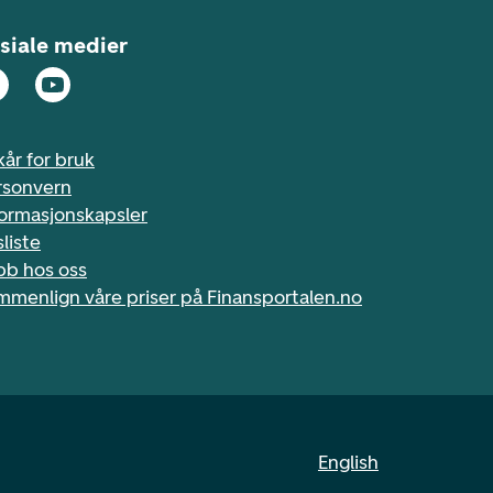
siale medier
kår for bruk
rsonvern
formasjonskapsler
sliste
bb hos oss
mmenlign våre priser på Finansportalen.no
English