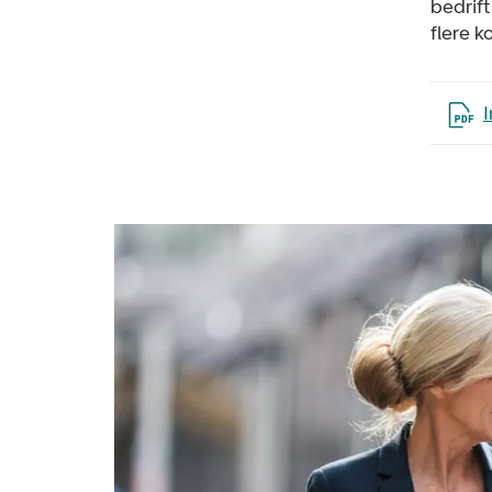
bedrift
flere k
Åpne 