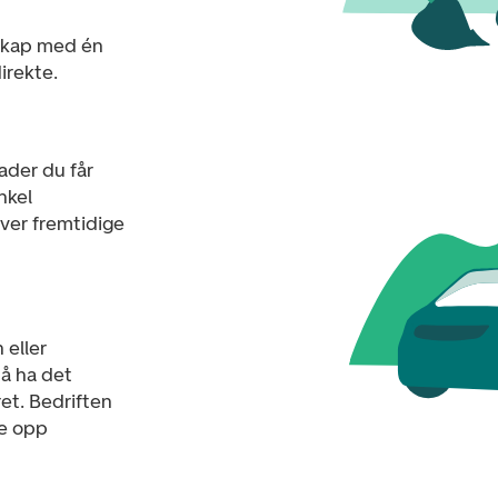
nskap med én
irekte.
ader du får
nkel
ver fremtidige
 eller
 å ha det
et. Bedriften
de opp