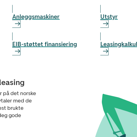
Anleggs­maskiner
Utstyr
EIB-støttet finansiering
Leasingkalku
 leasing
ør på det norske
vtaler med de
est brukte
 deg gode