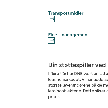
Transport­midler
Fleet management
Din støttespiller ved
I flere tiår har DNB vært en akt
leasingmarkedet. Vi har gode a
største leverandørene på de m
leasingobjektene. Dette sikrer
priser.