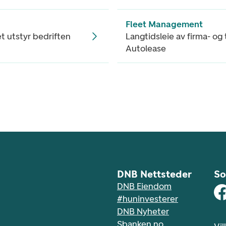
Fleet Management
 utstyr bedriften
Langtidsleie av firma- og
Autolease
DNB Nettsteder
So
DNB Eiendom
#huninvesterer
DNB Nyheter
Sbanken.no