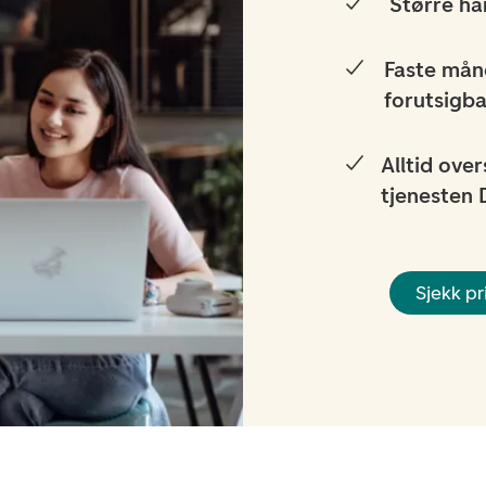
Større ha
Faste måne
forutsigb
Alltid ove
tjenesten 
Sjekk pr