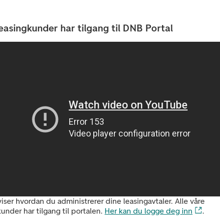
easingkunder har tilgang til DNB Portal
iser hvordan du administrerer dine leasingavtaler. Alle våre
under har tilgang til portalen.
Her kan du logge deg inn
.