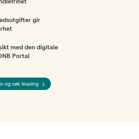
ndlefrihet
dsutgifter gir
arhet
rsikt med den digitale
DNB Portal
is og søk leasing