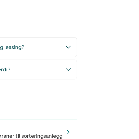
og leasing?
erdi?
kraner til sorteringsanlegg