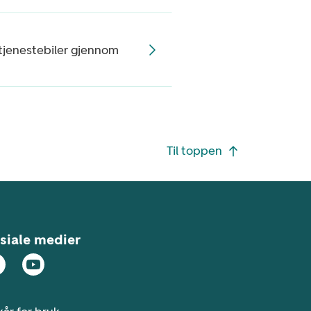
 tjenestebiler gjennom
Til toppen
siale medier