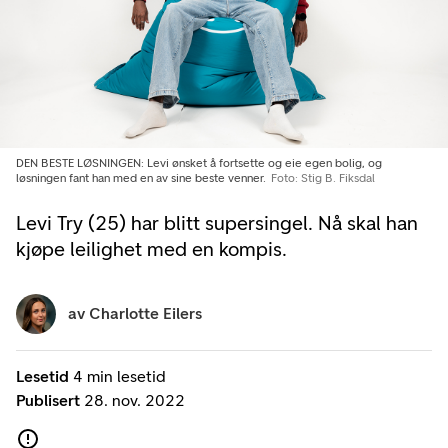
DEN BESTE LØSNINGEN: Levi ønsket å fortsette og eie egen bolig, og
løsningen fant han med en av sine beste venner.
Foto: Stig B. Fiksdal
Levi Try (25) har blitt supersingel. Nå skal han
kjøpe leilighet med en kompis.
av
Charlotte Eilers
Lesetid
4 min lesetid
Publisert
28. nov. 2022