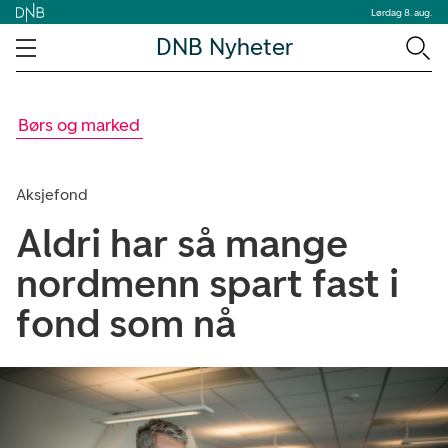
Lørdag 8. aug.
DNB Nyheter
Børs og marked
Aksjefond
Aldri har så mange
nordmenn spart fast i
fond som nå