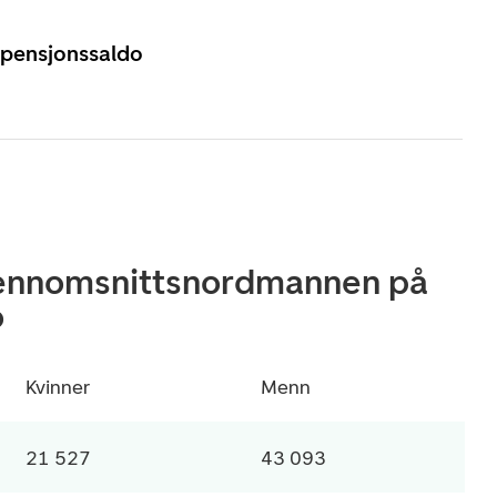
 pensjonssaldo
jennomsnittsnordmannen på
o
Kvinner
Menn
21 527
43 093