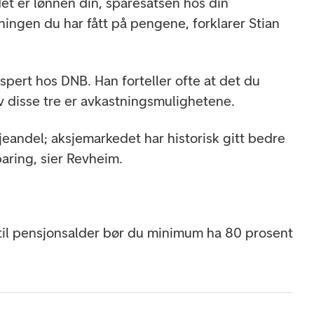
et er lønnen din, sparesatsen hos din
ningen du har fått på pengene, forklarer Stian
pert hos DNB. Han forteller ofte at det du
v disse tre er avkastningsmulighetene.
jeandel; aksjemarkedet har historisk gitt bedre
aring, sier Revheim.
n til pensjonsalder bør du minimum ha 80 prosent