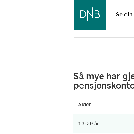
Se din
Så mye har g
pensjonskont
Alder
13-29 år