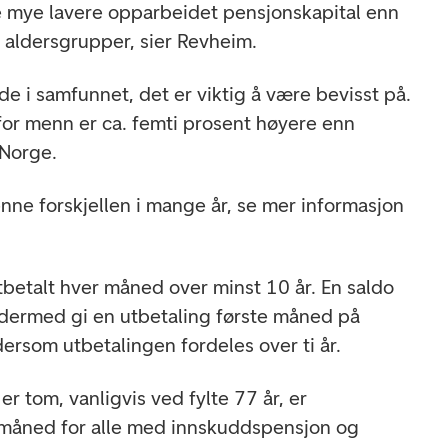
e mye lavere opparbeidet pensjonskapital enn
e aldersgrupper, sier Revheim.
e i samfunnet, det er viktig å være bevisst på.
for menn er ca. femti prosent høyere enn
 Norge.
nne forskjellen i mange år, se mer informasjon
tbetalt hver måned over minst 10 år. En saldo
 dermed gi en utbetaling første måned på
ersom utbetalingen fordeles over ti år.
r tom, vanligvis ved fylte 77 år, er
r måned for alle med innskuddspensjon og