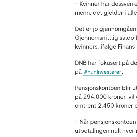
– Kvinner har dessverr
menn, det gjelder i all
Det er jo gjennomgåend
Gjennomsnittlig saldo 
kvinners, ifølge Finans
DNB har fokusert på de
på
.
#huninvesterer
Pensjonskontoen blir u
på 294.000 kroner, vil
omtrent 2.450 kroner d
– Når pensjonskontoen e
utbetalingen null hve