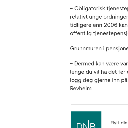
– Obligatorisk tjenest
relativt unge ordninger
tidligere enn 2006 ka
offentlig tjenestepensjo
Grunnmuren i pensjone
– Dermed kan være vans
lenge du vil ha det før
logg deg gjerne inn p
Revheim.
Flytt di