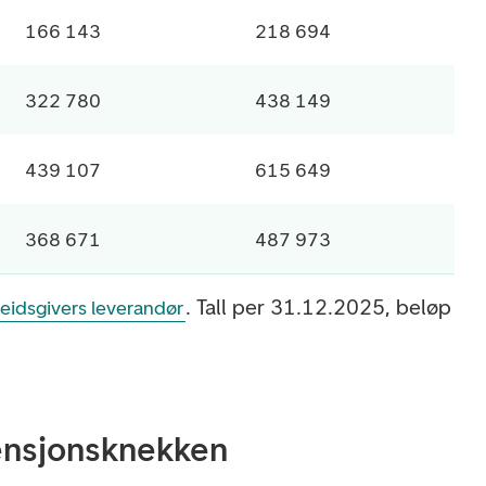
166 143
218 694
322 780
438 149
439 107
615 649
368 671
487 973
. Tall per 31.12.2025, beløp
eidsgivers leverandør
nsjonsknekken