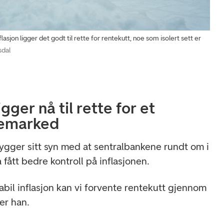
asjon ligger det godt til rette for rentekutt, noe som isolert sett er
sdal
igger nå til rette for et
sjemarked
gger sitt syn med at sentralbankene rundt om i
a fått bedre kontroll på inflasjonen.
bil inflasjon kan vi forvente rentekutt gjennom
ier han.