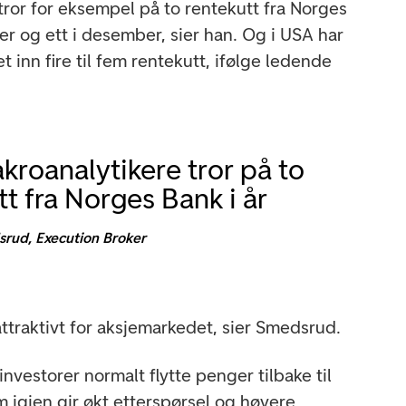
tror for eksempel på to rentekutt fra Norges
ber og ett i desember, sier han. Og i USA har
t inn fire til fem rentekutt, ifølge ledende
kroanalytikere tror på to
tt fra Norges Bank i år
rud, Execution Broker
 attraktivt for aksjemarkedet, sier Smedsrud.
investorer normalt flytte penger tilbake til
 igjen gir økt etterspørsel og høyere