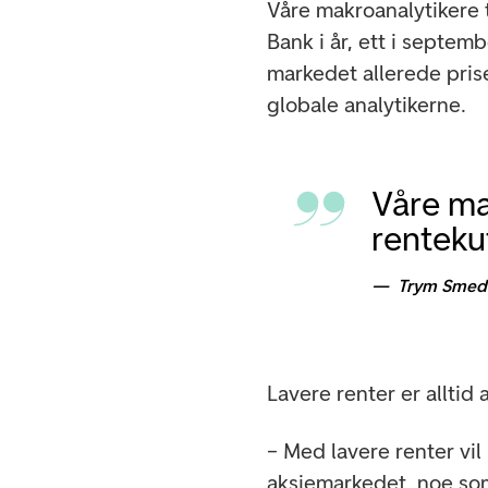
Våre makroanalytikere 
Bank i år, ett i septem
markedet allerede prise
globale analytikerne.
Våre ma
renteku
Trym Smeds
Lavere renter er alltid
– Med lavere renter vil 
aksjemarkedet, noe som