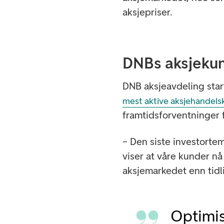
aksjepriser.
DNBs aksjekun
DNB aksjeavdeling sta
mest aktive aksjehandels
framtidsforventninger 
– Den siste investorte
viser at våre kunder nå 
aksjemarkedet enn tidl
Optimis