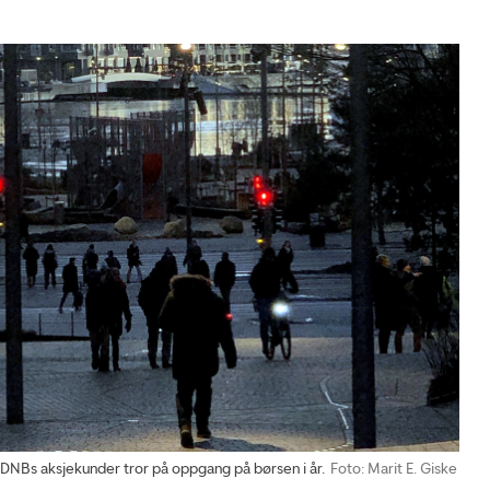
NBs aksjekunder tror på oppgang på børsen i år.
Foto: Marit E. Giske