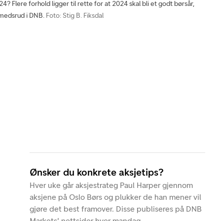
Flere forhold ligger til rette for at 2024 skal bli et godt børsår,
medsrud i DNB.
Foto: Stig B. Fiksdal
Ønsker du konkrete aksjetips?
Hver uke går aksjestrateg Paul Harper gjennom
aksjene på Oslo Børs og plukker de han mener vil
gjøre det best framover. Disse publiseres på DNB
Markets' nettsider hver mandag.