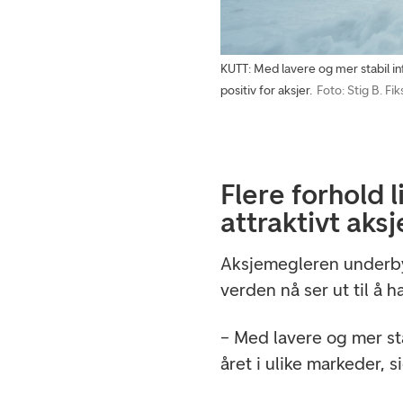
KUTT: Med lavere og mer stabil infl
positiv for aksjer.
Foto: Stig B. Fik
Flere forhold l
attraktivt ak
Aksjemegleren underby
verden nå ser ut til å h
– Med lavere og mer sta
året i ulike markeder, s