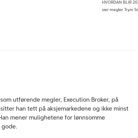
HVORDAN BLIR 2024? 
sier megler Trym S
som utførende megler, Execution Broker, på
 sitter han tett på aksjemarkedene og ikke minst
 Han mener mulighetene for lønnsomme
r gode.