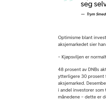
seg sel
Trym Smeds
Optimisme blant investo
aksjemarkedet sier han
– Kjøpsviljen er norma
48 prosent av DNBs akt
ytterligere 30 prosent
aksjemarked. Desember
i andel investorer som
månedene – dette er d