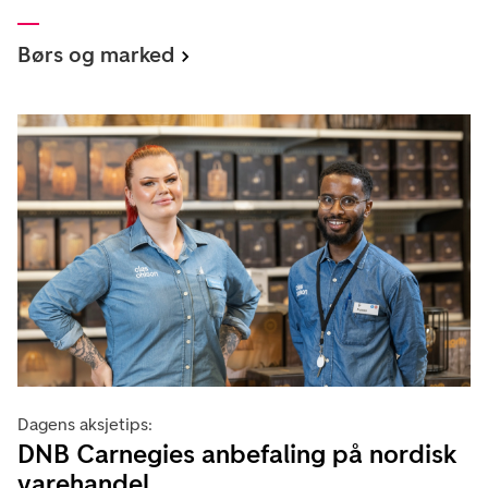
Børs og marked
Dagens aksjetips:
DNB Carnegies anbefaling på nordisk
varehandel