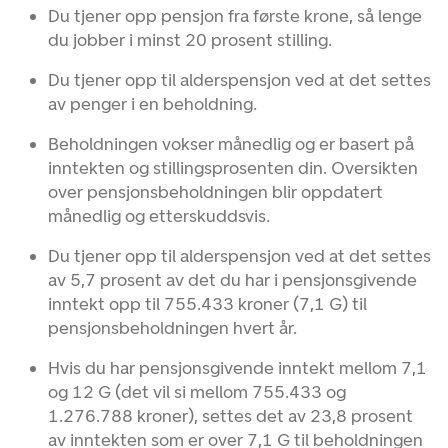
Du tjener opp pensjon fra første krone, så lenge
du jobber i minst 20 prosent stilling.
Du tjener opp til alderspensjon ved at det settes
av penger i en beholdning.
Beholdningen vokser månedlig og er basert på
inntekten og stillingsprosenten din. Oversikten
over pensjonsbeholdningen blir oppdatert
månedlig og etterskuddsvis.
Du tjener opp til alderspensjon ved at det settes
av 5,7 prosent av det du har i pensjonsgivende
inntekt opp til 755.433 kroner (7,1 G) til
pensjonsbeholdningen hvert år.
Hvis du har pensjonsgivende inntekt mellom 7,1
og 12 G (det vil si mellom 755.433 og
1.276.788 kroner), settes det av 23,8 prosent
av inntekten som er over 7,1 G til beholdningen