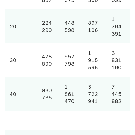
837
675
350
699
1
224
448
897
20
794
299
598
196
391
1
3
478
957
30
915
831
899
798
595
190
1
3
7
930
40
861
722
445
735
470
941
882