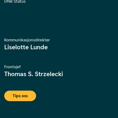
DNB Status
Kommunikasjonsdirektør
Liselotte Lunde
Frontsjef
Thomas S. Strzelecki
Tips oss