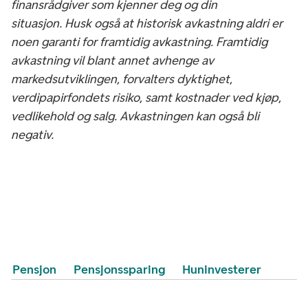
finansrådgiver som kjenner deg og din
situasjon. Husk også at historisk avkastning aldri er
noen garanti for framtidig avkastning. Framtidig
avkastning vil blant annet avhenge av
markedsutviklingen, forvalters dyktighet,
verdipapirfondets risiko, samt kostnader ved kjøp,
vedlikehold og salg. Avkastningen kan også bli
negativ.
Pensjon
Pensjonssparing
Huninvesterer