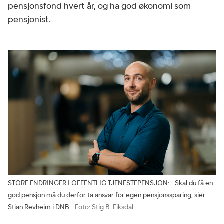
pensjonsfond hvert år, og ha god økonomi som
pensjonist.
STORE ENDRINGER I OFFENTLIG TJENESTEPENSJON: - Skal du få en
god pensjon må du derfor ta ansvar for egen pensjonssparing, sier
Stian Revheim i DNB..
Foto: Stig B. Fiksdal