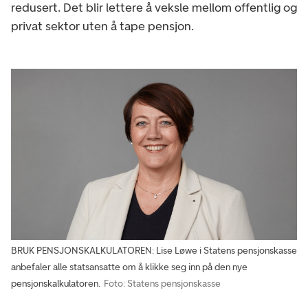
redusert. Det blir lettere å veksle mellom offentlig og
privat sektor uten å tape pensjon.
BRUK PENSJONSKALKULATOREN: Lise Løwe i Statens pensjonskasse
anbefaler alle statsansatte om å klikke seg inn på den nye
pensjonskalkulatoren.
Foto: Statens pensjonskasse