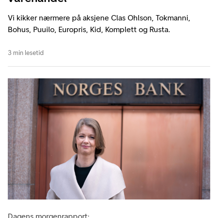
Vi kikker nærmere på aksjene Clas Ohlson, Tokmanni,
Bohus, Puuilo, Europris, Kid, Komplett og Rusta.
3 min lesetid
Dagens morgenrapport: