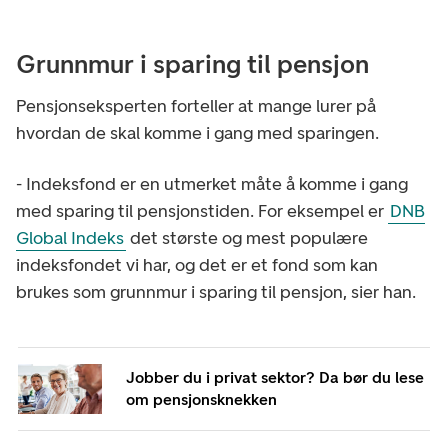
Grunnmur i sparing til pensjon
Pensjonseksperten forteller at mange lurer på
hvordan de skal komme i gang med sparingen.
- Indeksfond er en utmerket måte å komme i gang
med sparing til pensjonstiden. For eksempel er
DNB
Global Indeks
det største og mest populære
indeksfondet vi har, og det er et fond som kan
brukes som grunnmur i sparing til pensjon, sier han.
Jobber du i privat sektor? Da bør du lese
om pensjonsknekken