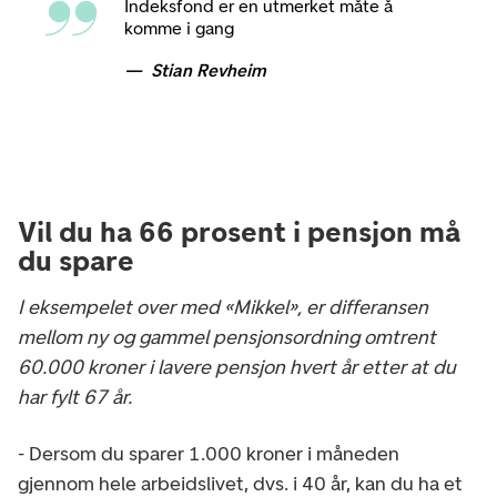
Indeksfond er en utmerket måte å
komme i gang
Stian Revheim
Vil du ha 66 prosent i pensjon må
du spare
I eksempelet over med «Mikkel», er differansen
mellom ny og gammel pensjonsordning omtrent
60.000 kroner i lavere pensjon hvert år etter at du
har fylt 67 år.
- Dersom du sparer 1.000 kroner i måneden
gjennom hele arbeidslivet, dvs. i 40 år, kan du ha et