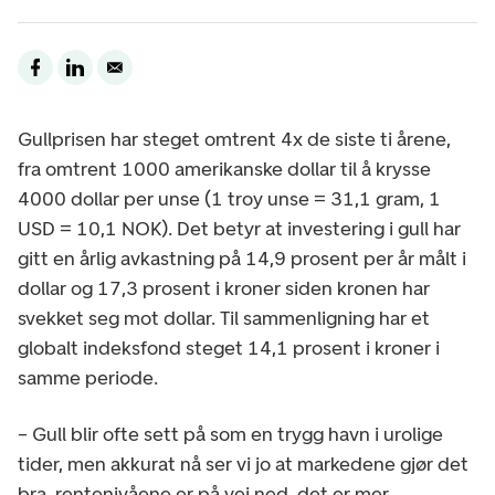
Gullprisen har steget omtrent 4x de siste ti årene,
fra omtrent 1000 amerikanske dollar til å krysse
4000 dollar per unse (1 troy unse = 31,1 gram, 1
USD = 10,1 NOK). Det betyr at investering i gull har
gitt en årlig avkastning på 14,9 prosent per år målt i
dollar og 17,3 prosent i kroner siden kronen har
svekket seg mot dollar. Til sammenligning har et
globalt indeksfond steget 14,1 prosent i kroner i
samme periode.
– Gull blir ofte sett på som en trygg havn i urolige
tider, men akkurat nå ser vi jo at markedene gjør det
bra, rentenivåene er på vei ned, det er mer