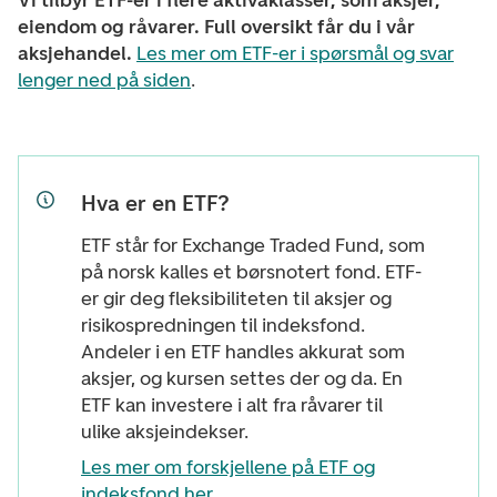
Vi tilbyr ETF-er i flere aktivaklasser, som aksjer,
eiendom og råvarer. Full oversikt får du i vår
aksjehandel.
Les mer om ETF-er i spørsmål og svar
lenger ned på siden
.
Hva er en ETF?
ETF står for Exchange Traded Fund, som
på norsk kalles et børsnotert fond. ETF-
er gir deg fleksibiliteten til aksjer og
risikospredningen til indeksfond.
Andeler i en ETF handles akkurat som
aksjer, og kursen settes der og da. En
ETF kan investere i alt fra råvarer til
ulike aksjeindekser.
Les mer om forskjellene på ETF og
indeksfond her