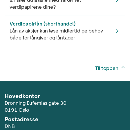
Ønsker du å låne med sikkerhet i
verdipapirene dine?
Verdipapirlån (shorthandel)
Lån av aksjer kan løse midlertidige behov
både for långiver og låntager
Footer navigasjon
Til toppen
Hovedkontor
Dronning Eufemias gate 30
0191 Oslo
Postadresse
DNB