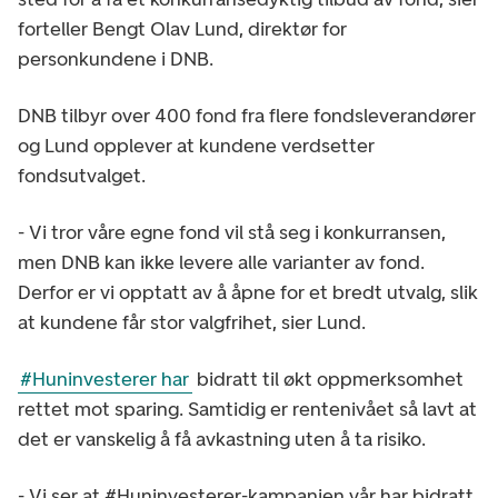
forteller Bengt Olav Lund, direktør for
personkundene i DNB.
DNB tilbyr over 400 fond fra flere fondsleverandører
og Lund opplever at kundene verdsetter
fondsutvalget.
- Vi tror våre egne fond vil stå seg i konkurransen,
men DNB kan ikke levere alle varianter av fond.
Derfor er vi opptatt av å åpne for et bredt utvalg, slik
at kundene får stor valgfrihet, sier Lund.
#Huninvesterer har
bidratt til økt oppmerksomhet
rettet mot sparing. Samtidig er rentenivået så lavt at
det er vanskelig å få avkastning uten å ta risiko.
- Vi ser at #Huninvesterer-kampanjen vår har bidratt