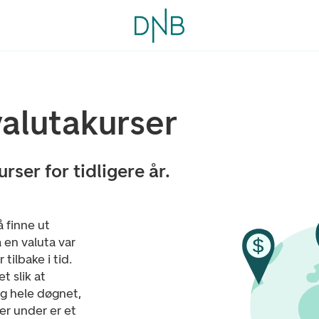
valutakurser
rser for tidligere år.
å finne ut
 en valuta var
tilbake i tid.
t slik at
ig hele døgnet,
er under er et