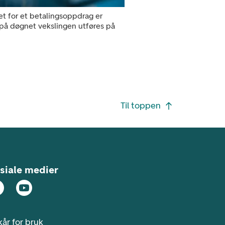
tet for et betalingsoppdrag er
 på døgnet vekslingen utføres på
Til toppen
siale medier
kår for bruk