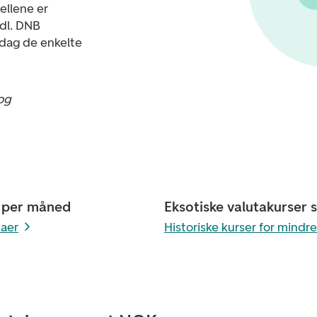
bellene er
idl. DNB
 dag de enkelte
og
g per måned
Eksotiske valutakurser 
taer
Historiske kurser for mindr