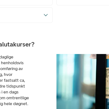
alutakurser?
daglige
r henholdsvis
nomføring av
g, hvor
r fastsatt ca,
andre tidspunkt
 i en dags
som omtrentlige
ig hele døgnet.