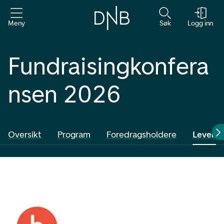
Meny
Søk
Logg inn
Fundraisingkonfera
nsen 2026
Oversikt
Program
Foredragsholdere
Levera