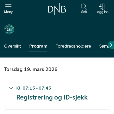
Meny
Søk
Logg inn
Oversikt
Program
Foredragsholdere
Samme
torsdag 19. mars 2026
Kl.
07:15
-
07:45
Registrering og ID-sjekk