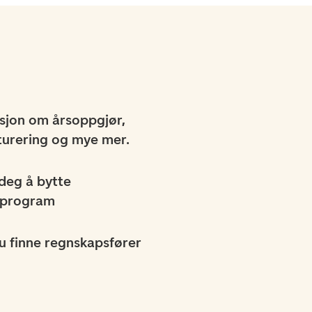
sjon om årsoppgjør,
kturering og mye mer.
 deg å bytte
sprogram
u finne regnskapsfører