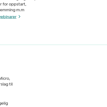
 for oppstart,
temming m.m
webinarer
Micro,
lag til
gelig