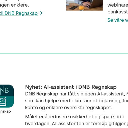
ngen enklere.
webinarer
bankavs
 til DNB Regnskap
Se våre 
Nyhet: AI‑assistent i DNB Regnskap
DNB Regnskap har fått sin egen AI‑assistent, 
som kan hjelpe med blant annet bokføring, fors
konto og enklere oversikt i regnskapet.
Målet er å redusere usikkerhet og spare tid i
hverdagen. AI‑assistenten er foreløpig tilgjen