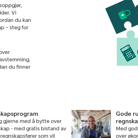
rsoppgjør,
ider. Vi
vordan du kan
p – steg for
over
nkavstemming,
dan du finner
skapsprogram
Gode ru
regnsk
g gjerne med å bytte over
kap - med gratis bistand av
Med gode 
 regnskapsfører som vil
over øko