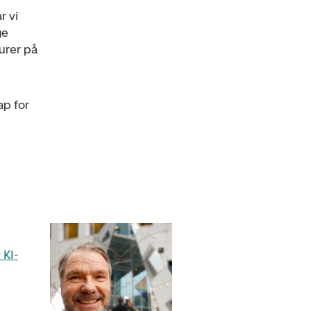
r vi
ge
lurer på
ap for
 KI-