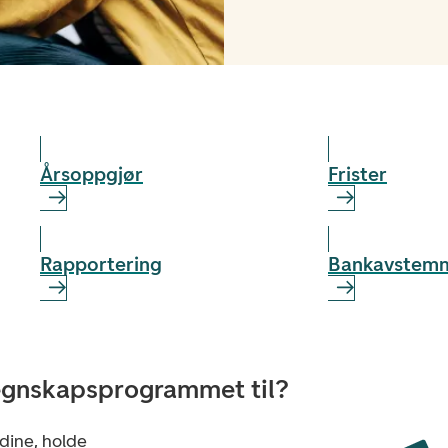
Årsoppgjør
Frister
Rapportering
Bankavstem
regnskapsprogrammet til?
dine, holde