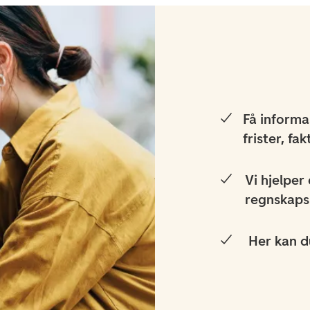
Få informa
frister, fa
Vi hjelper
regnskap
Her kan d