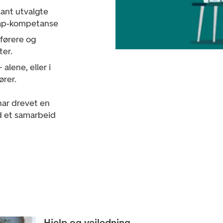
lant utvalgte
ap‑kompetanse
sførere og
ter.
alene, eller i
rer.
har drevet en
d et samarbeid
Hjelp og veiledning