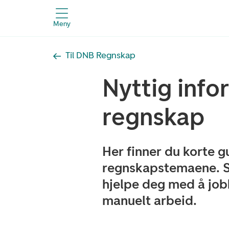
Meny
Til DNB Regnskap
Nyttig inf
regnskap
Her finner du korte g
regnskapstemaene. 
hjelpe deg med å job
manuelt arbeid.