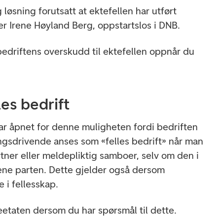
ig løsning forutsatt at ektefellen har utført
ier Irene Høyland Berg, oppstartslos i DNB.
bedriftens overskudd til ektefellen oppnår du
es bedrift
r åpnet for denne muligheten fordi bedriften
ingsdrivende anses som «felles bedrift» når man
artner eller meldepliktig samboer, selv om den i
 ene parten. Dette gjelder også dersom
 i fellesskap.
eetaten dersom du har spørsmål til dette.