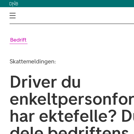
Bedrift
Skattemeldingen:
Driver du
enkeltpersonfo
har ektefelle? 
dele bedriftens