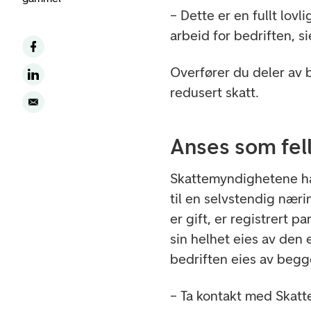
– Dette er en fullt lovl
arbeid for bedriften, s
Overfører du deler av 
redusert skatt.
Anses som fell
Skattemyndighetene ha
til en selvstendig nær
er gift, er registrert p
sin helhet eies av den
bedriften eies av begge
– Ta kontakt med Skatt