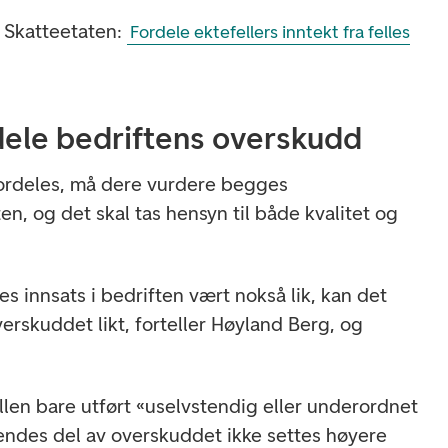
 Skatteetaten:
Fordele ektefellers inntekt fra felles
 dele bedriftens overskudd
fordeles, må dere vurdere begges
ten, og det skal tas hensyn til både kvalitet og
s innsats i bedriften vært nokså lik, kan det
verskuddet likt, forteller Høyland Berg, og
llen bare utført «uselvstendig eller underordnet
ndes del av overskuddet ikke settes høyere