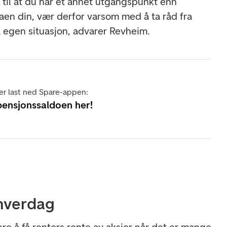
 til at du har et annet utgangspunkt enn
gaen din, vær derfor varsom med å ta råd fra
 egen situasjon, advarer Revheim.
er last ned Spare-appen:
pensjonssaldoen her!
 hverdag