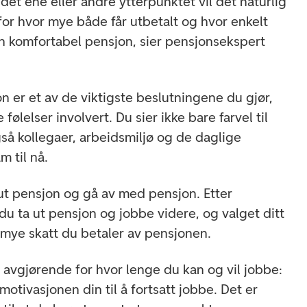
det ene eller andre ytterpunktet vil det naturlig
e for hvor mye både får utbetalt og hvor enkelt
en komfortabel pensjon, sier pensjonsekspert
n er et av de viktigste beslutningene du gjør,
ølelser involvert. Du sier ikke bare farvel til
å kollegaer, arbeidsmiljø og de daglige
m til nå.
a ut pensjon og gå av med pensjon. Etter
u ta ut pensjon og jobbe videre, og valget ditt
 mye skatt du betaler av pensjonen.
r avgjørende for hvor lenge du kan og vil jobbe:
otivasjonen din til å fortsatt jobbe. Det er