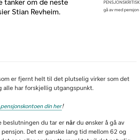
re tanker om de neste
PENSJONSKRITISK VA
gå av med pensjon e
sier Stian Revheim.
om er fjernt helt til det plutselig virker som det
g alle har forskjellig utgangspunkt.
!
 pensjonskontoen din her
e beslutningen du tar er
når
du ønsker å gå av
t pensjon. Det er ganske lang tid mellom 62 og