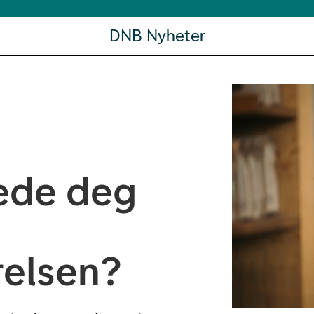
DNB Nyheter
ede deg
relsen?