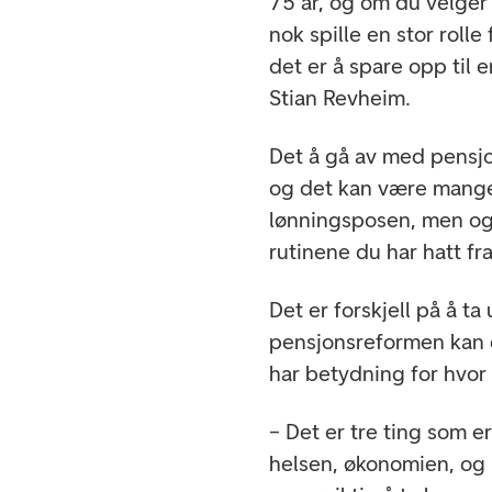
75 år, og om du velger 
nok spille en stor roll
det er å spare opp til 
Stian Revheim.
Det å gå av med pensjo
og det kan være mange f
lønningsposen, men ogs
rutinene du har hatt fra
Det er forskjell på å t
pensjonsreformen kan d
har betydning for hvor
– Det er tre ting som e
helsen, økonomien, og m