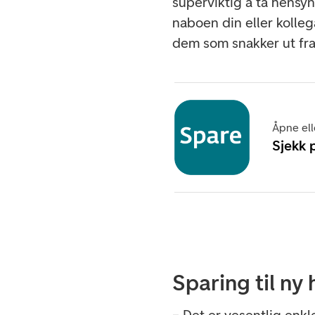
superviktig å ta hensyn
naboen din eller kolle
dem som snakker ut fra
Åpne ell
Sjekk 
Sparing til ny