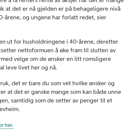
ere å få renters rente av aksjer når det er mange
slik at det er nå gjelden er på behageligere nivå
0-årene, og ungene har forlatt redet, sier
n ut for husholdningene i 40-årene, deretter
rtsetter nettoformuen å øke fram til slutten av
rmed velge om de ønsker en litt romsligere
l leve livet her og nå.
bruk, det er bare du som vet hvilke ønsker og
arer at det er ganske mange som kan både unne
agen, samtidig som de setter av penger til et
Revheim.
r her.