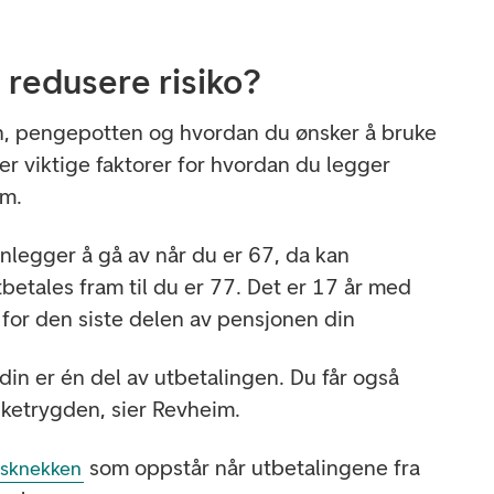
– redusere risiko?
on, pengepotten og hvordan du ønsker å bruke
r viktige faktorer for hvordan du legger
im.
anlegger å gå av når du er 67, da kan
etales fram til du er 77. Det er 17 år med
for den siste delen av pensjonen din
in er én del av utbetalingen. Du får også
olketrygden, sier Revheim.
som oppstår når utbetalingene fra
nsknekken