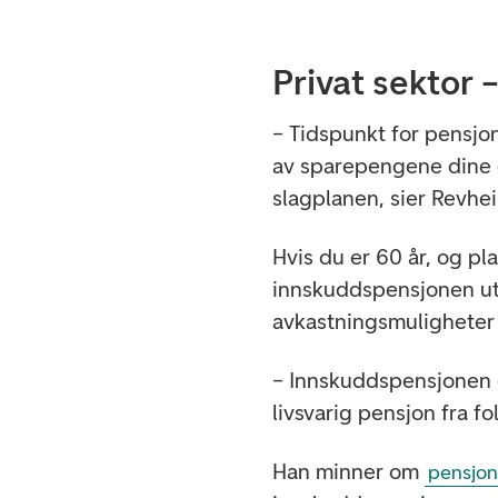
Privat sektor 
– Tidspunkt for pensj
av sparepengene dine e
slagplanen, sier Revhe
Hvis du er 60 år, og pl
innskuddspensjonen utb
avkastningsmuligheter 
– Innskuddspensjonen d
livsvarig pensjon fra f
Han minner om
pensjo