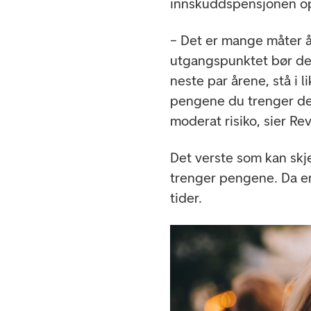
innskuddspensjonen o
– Det er mange måter å 
utgangspunktet bør de 
neste par årene, stå i 
pengene du trenger de
moderat risiko, sier Re
Det verste som kan skje
trenger pengene. Da er 
tider.