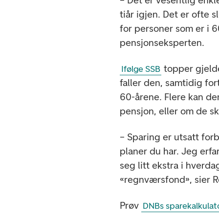
– Det er vesentlig enkl
tiår igjen. Det er ofte 
for personer som er i 6
pensjonseksperten.
topper gjelde
Ifølge SSB
faller den, samtidig fo
60-årene. Flere kan de
pensjon, eller om de ska
– Sparing er utsatt for
planer du har. Jeg erf
seg litt ekstra i hverd
«regnværsfond», sier 
Prøv
DNBs sparekalkulato