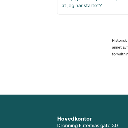
at jeg har startet?
Historisk
annet avh
forvaltni
Footer navigasjon
Hovedkontor
Dronning Eufemias gate 30