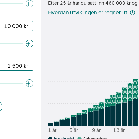
Etter 25 år har du satt inn 460 000 kr og 
Hvordan utviklingen er regnet ut
1 år
5 år
9 år
13 år
Innskudd
Avkastning