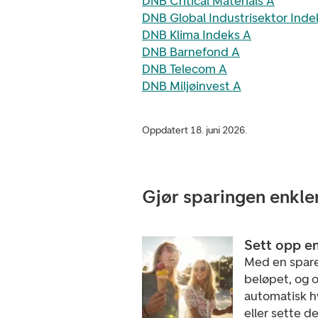
DNB Critical Materials A
DNB Global Industrisektor Inde
DNB Klima Indeks A
DNB Barnefond A
DNB Telecom A
DNB Miljøinvest A
Oppdatert 18. juni 2026.
Gjør sparingen enkle
Sett opp e
Med en spare
beløpet, og o
automatisk h
eller sette d