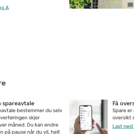
ks A
re
n spareavtale
Få over
avtale bestemmer du selv
Spare er
verføringen skjer
oversikt 
ver måned. Du kan endre
Last ned
en på pause når du vil, helt