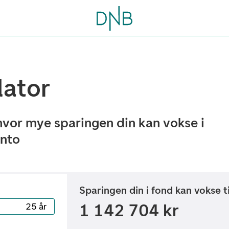
lator
hvor mye sparingen din kan vokse i
onto
Sparingen din i fond kan vokse ti
1 142 704 kr