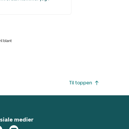
il blant
Til toppen
siale medier