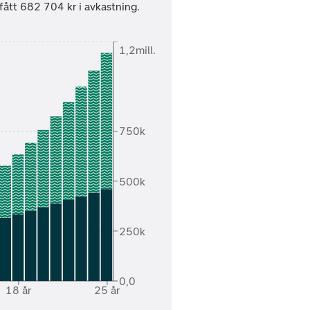
fått 682 704 kr i avkastning.
1,2mill.
750k
500k
250k
0,0
18 år
25 år