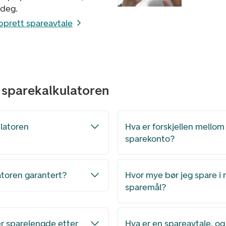
 deg.
pprett spareavtale
 sparekalkulatoren
latoren
Hva er forskjellen mellom
sparekonto?
atoren garantert?
Hvor mye bør jeg spare i 
sparemål?
er sparelengde etter
Hva er en spareavtale, o