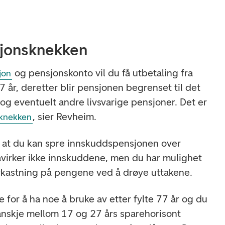
sjonsknekken
og pensjonskonto vil du få utbetaling fra
jon
77 år, deretter blir pensjonen begrenset til det
 og eventuelt andre livsvarige pensjoner. Det er
, sier Revheim.
knekken
å at du kan spre innskuddspensjonen over
åvirker ikke innskuddene, men du har mulighet
vkastning på pengene ved å drøye uttakene.
e for å ha noe å bruke av etter fylte 77 år og du
kanskje mellom 17 og 27 års sparehorisont