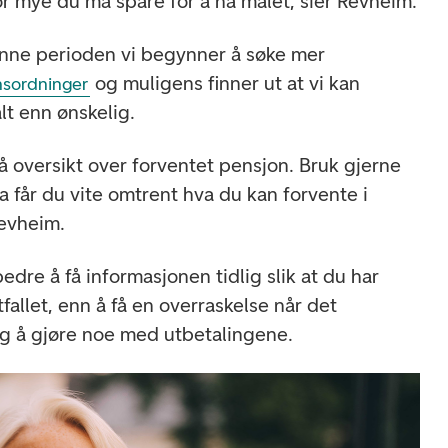
 mye du må spare for å nå målet, sier Revheim.
enne perioden vi begynner å søke mer
og muligens finner ut at vi kan
nsordninger
lt enn ønskelig.
 få oversikt over forventet pensjon. Bruk gjerne
da får du vite omtrent hva du kan forvente i
Revheim.
bedre å få informasjonen tidlig slik at du har
tfallet, enn å få en overraskelse når det
ig å gjøre noe med utbetalingene.