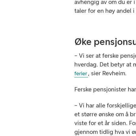
avhengig av om du er i
taler for en høy andel 
Øke pensjonsu
– Vi ser at ferske pens
hverdag. Det betyr at 
, sier Revheim.
ferier
Ferske pensjonister ha
– Vi har alle forskjelli
et større ønske om å b
viste for et år siden. F
gjennom tidlig hva vi ø