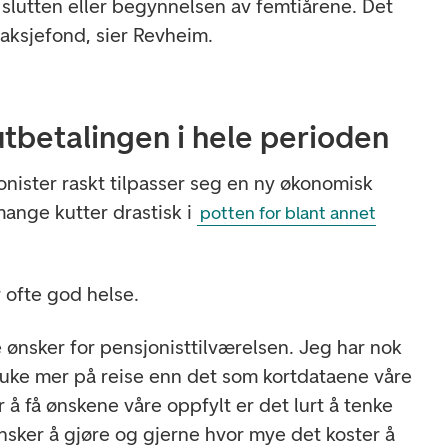
 slutten eller begynnelsen av femtiårene. Det
i aksjefond, sier Revheim.
tbetalingen i hele perioden
jonister raskt tilpasser seg en ny økonomisk
mange kutter drastisk i
potten for blant annet
r ofte god helse.
ge ønsker for pensjonisttilværelsen. Jeg har nok
ruke mer på reise enn det som kortdataene våre
or å få ønskene våre oppfylt er det lurt å tenke
nsker å gjøre og gjerne hvor mye det koster å