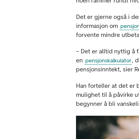
noen rammer rundt hvor
Det er gjerne også i d
informasjon om
pensjo
forvente mindre utbeta
– Det er alltid nyttig å
en
, 
pensjonskalkulator
pensjonsinntekt, sier 
Han forteller at det er 
mulighet til å påvirke u
begynner å bli vanskel