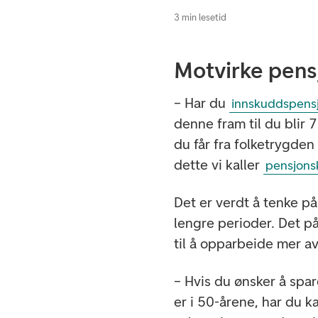
3 min lesetid
Motvirke pen
– Har du
innskuddspens
denne fram til du blir 
du får fra folketrygden
dette vi kaller
pensjons
Det er verdt å tenke p
lengre perioder. Det p
til å opparbeide mer a
– Hvis du ønsker å spar
er i 50-årene, har du 