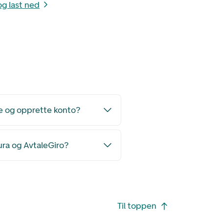
og last ned
de og opprette konto?
ura og AvtaleGiro?
Til toppen