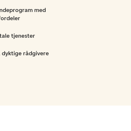
undeprogram med
fordeler
tale tjenester
l dyktige rådgivere