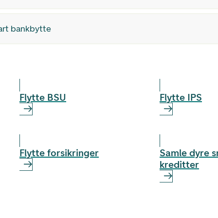
tart bankbytte
Flytte BSU
Flytte IPS
Flytte forsikringer
Samle dyre s
kreditter