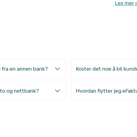
Les mer 
 fra en annen bank?
Koster det noe å bli kun
nto og nettbank?
Hvordan flytter jeg eFakt