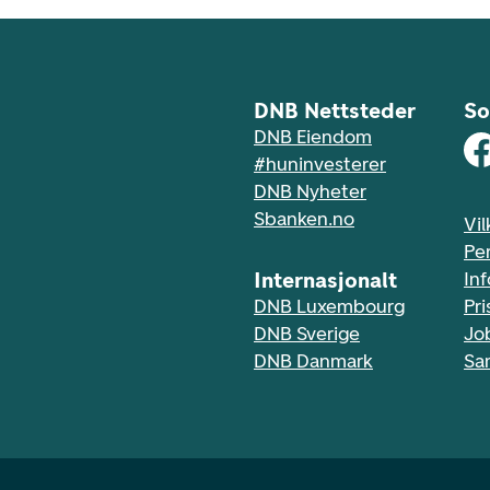
DNB Nettsteder
So
DNB Eiendom
#huninvesterer
DNB Nyheter
Sbanken.no
Vil
Pe
Internasjonalt
In
DNB Luxembourg
Pri
DNB Sverige
Jo
DNB Danmark
Sa