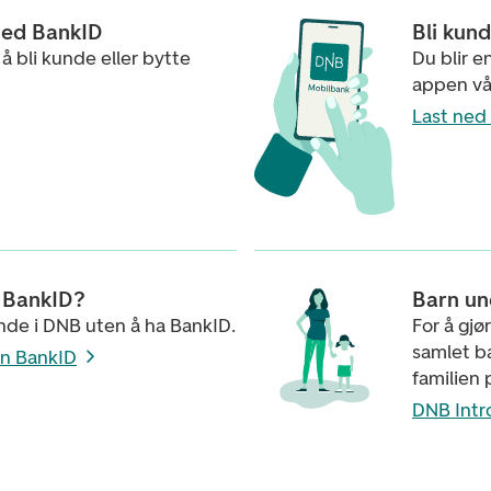
med BankID
Bli kun
 å bli kunde eller bytte
Du blir e
appen vå
Last ned
e BankID?
Barn un
nde i DNB uten å ha BankID.
For å gjø
samlet ba
en BankID
familien 
DNB Intr