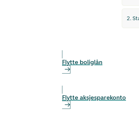
2. S
Flytte boliglån
Flytte aksjesparekonto