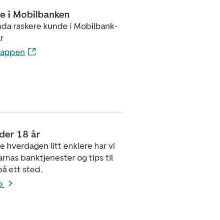
de i Mobilbanken
nda raskere kunde i Mobilbank-
r
 appen
der 18 år
re hverdagen litt enklere har vi
rnas banktjenester og tips til
på ett sted.
o