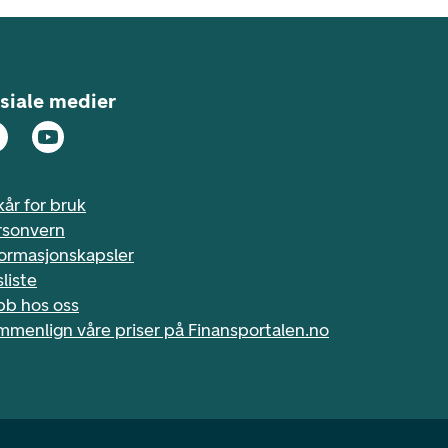
siale medier
kår for bruk
rsonvern
formasjonskapsler
sliste
bb hos oss
mmenlign våre priser på Finansportalen.no