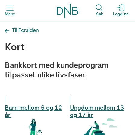
Meny
Søk
Logg inn
Til Forsiden
Kort
Bankkort med kundeprogram
tilpasset ulike livsfaser.
Barn mellom 6 og 12
Ungdom mellom 13
år
og 17 år