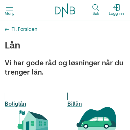
Meny
Søk
Logg inn
Til Forsiden
Lån
Vi har gode råd og løsninger når du
trenger lån.
Boliglån
Billån