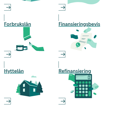
Forbruks­lån
Finansierings­bevis
Hyttelån
Refinansiering