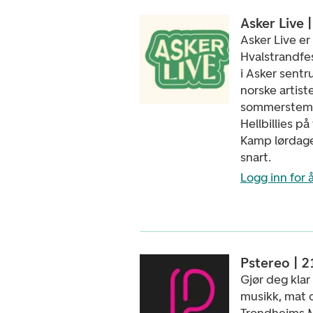
Asker Live 
Asker Live er
Hvalstrandfe
i Asker sent
norske artiste
sommerstemni
Hellbillies p
Kamp lørdagen
snart.
Logg inn for å
Pstereo | 2
Gjør deg klar
musikk, mat 