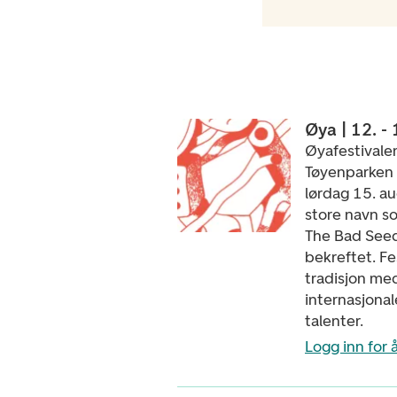
Øya | 12. -
Øyafestivale
Tøyenparken i
lørdag 15. au
store navn s
The Bad See
bekreftet. Fe
tradisjon med
internasjonal
talenter.
Logg inn for å