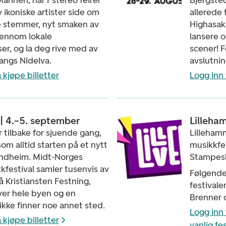
rinen, når Pstereo feirer
Bjergsted
 ikoniske artister side om
allerede 
 stemmer, nyt smaken av
Highasaki
ennom lokale
lansere o
er, og la deg rive med av
scener! F
angs Nidelva.
avslutni
 kjøpe billetter
Logg inn 
| 4.–5. september
Lilleha
 tilbake for sjuende gang,
Lillehamm
om alltid starten på et nytt
musikkfes
rondheim. Midt-Norges
Stampesl
kfestival samler tusenvis av
Følgende 
 Kristiansten Festning,
festivale
ver hele byen og en
Brenner o
kke finner noe annet sted.
Logg inn 
 kjøpe billetter
vanlig fes