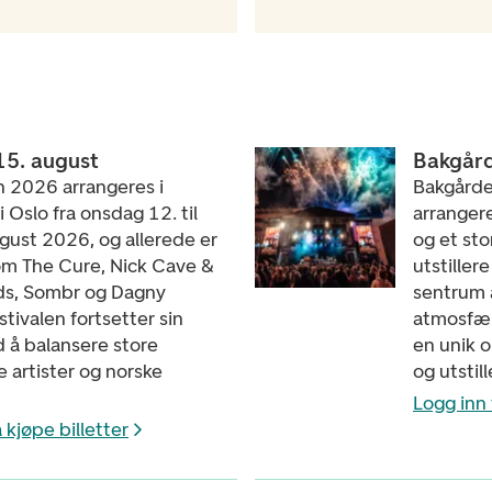
 15. august
Bakgård
n 2026 arrangeres i
Bakgårde
 Oslo fra onsdag 12. til
arranger
gust 2026, og allerede er
og et st
om The Cure, Nick Cave &
utstiller
ds, Sombr og Dagny
sentrum 
stivalen fortsetter sin
atmosfær
 å balansere store
en unik o
e artister og norske
og utstill
Logg inn 
 kjøpe billetter