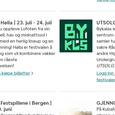
lla | 23. juli - 24. juli
UTSOLGT 
du oppleve Lofoten fra sin
Bykalas e
ell, hav og midnattssol i
sentrum 
med en herlig lineup og en
samler t
mning! Hølla er festivalen å
vakre Rå
eg som vil kombinere vakker
andre Hig
n råeste
Undergrun
velsen!
UTSOLG
 kjøpe billetter
Logg inn 
festivale
estspillene i Bergen |
GJENNOM
. juni
På Kubaf