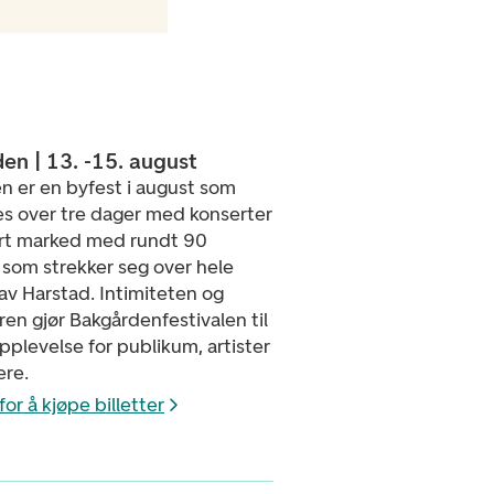
en | 13. -15. august
n er en byfest i august som
es over tre dager med konserter
ort marked med rundt 90
e som strekker seg over hele
av Harstad. Intimiteten og
en gjør Bakgårdenfestivalen til
pplevelse for publikum, artister
ere.
for å kjøpe billetter