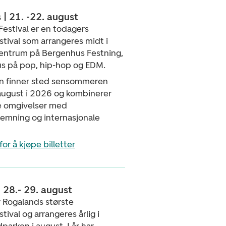
 | 21. -22. august
Festival er en todagers
tival som arrangeres midt i
entrum på Bergenhus Festning,
s på pop, hip-hop og EDM.
en finner sted sensommeren
august i 2026 og kombinerer
ke omgivelser med
temning og internasjonale
for å kjøpe billetter
 28.- 29. august
r Rogalands største
tival og arrangeres årlig i