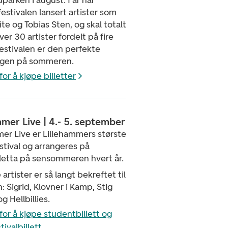
parken i august. I år har
festivalen lansert artister som
te og Tobias Sten, og skal totalt
ver 30 artister fordelt på fire
estivalen er den perfekte
ngen på sommeren.
for å kjøpe billetter
mmer Live | 4.- 5. september
er Live er Lillehammers største
tival og arrangeres på
etta på sensommeren hvert år.
artister er så langt bekreftet til
n: Sigrid, Klovner i Kamp, Stig
g Hellbillies.
for å kjøpe studentbillett og
tivalbillett