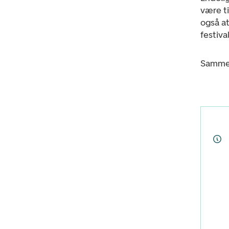
være ti
også at
festiva
Sammen