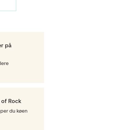
r på
flere
 of Rock
per du køen