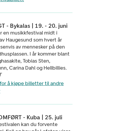
- Bykalas | 19. - 20. juni
r en musikkfestival midt i
av Haugesund som hvert år
usenvis av mennesker på den
dhusplassen. I år kommer blant
hasakite, Tobias Sten,
n, Carina Dahl og Hellbillies.
T
for å kjøpe billetter til andre
r
FØRT - Kuba | 25. juli
estivalen kan du forvente