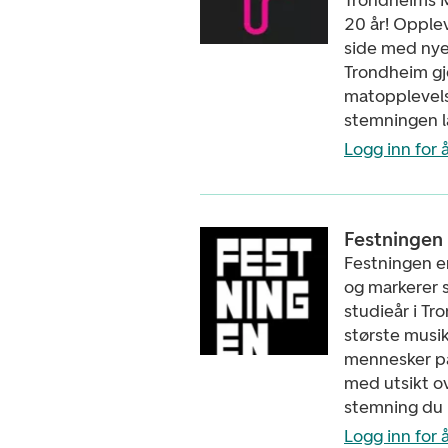
Trondheims Ma
20 år! Opplev
side med nye
Trondheim gj
matopplevels
stemningen l
Logg inn for å
Festningen 
Festningen er
og markerer s
studieår i T
største musik
mennesker på
med utsikt o
stemning du i
Logg inn for å