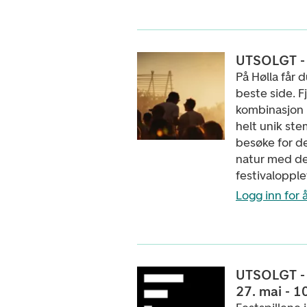
UTSOLGT - Hø
På Hølla får 
beste side. Fj
kombinasjon 
helt unik ste
besøke for d
natur med de
festivalopple
Logg inn for å
UTSOLGT - F
27. mai - 10