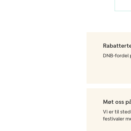
Rabatterte
DNB-fordel p
Møt oss på
Vi er til ste
festivaler m