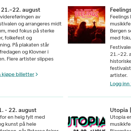
| 21.–22. august
Feelings
 videreføringen av
Feelings 
stivalen og arrangeres midt
musikkfes
rum, med fokus på sterke
Bergen s
r, folkefest og
med foku
ng. På plakaten står
Festival
å fredagen og Klovner i
21.–22. 
. Flere artister slippes
historis
festivals
 kjøpe billetter
artister.
Logg inn 
1. - 22. august
Utopia |
 for en helg fylt med
Utopia e
og kunst på hele
musikkfes