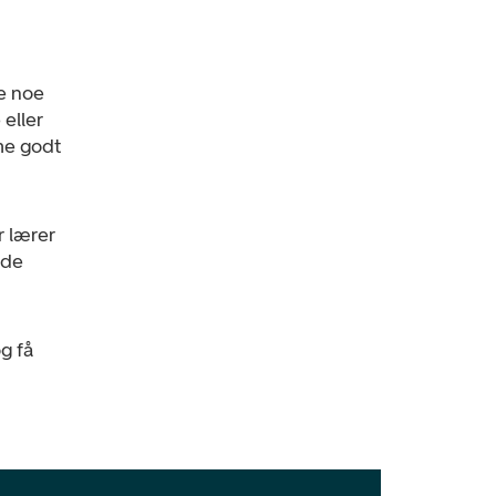
re noe
eller
me godt
r lærer
åde
g få