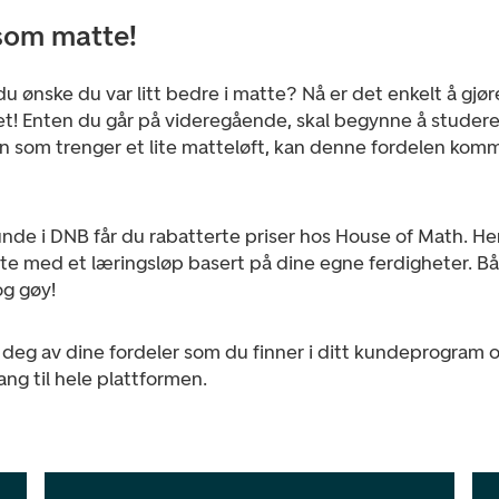
om matte!
du ønske du var litt bedre i matte? Nå er det enkelt å gjø
et!
Enten du går på videregående, skal begynne å studere 
rn som trenger et lite matteløft, kan denne fordelen kom
nde i DNB får du rabatterte priser hos House of Math. He
te med et læringsløp basert på dine egne ferdigheter. B
og gøy!
deg av dine fordeler som du finner i ditt kundeprogram o
lgang til hele plattformen.