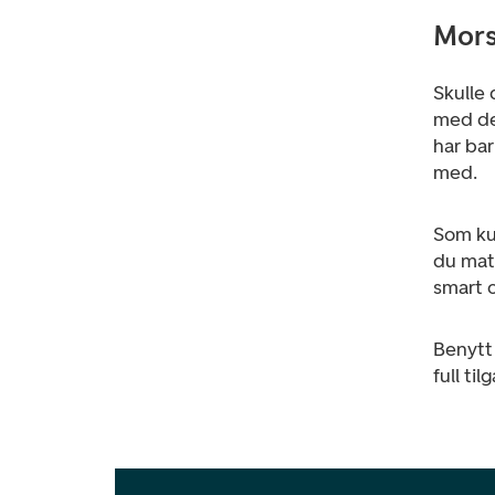
Mors
Skulle 
med d
har ba
med.
Som ku
du mat
smart 
Benytt 
full ti