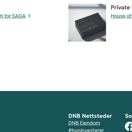
Private
th for SAGA
House of
DNB Nettsteder
So
DNB Eiendom
#huninvesterer