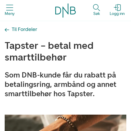
Meny
Søk
Logg inn
Til Fordeler
Tapster – betal med
smarttilbehør
Som DNB-kunde får du rabatt på
betalingsring, armbånd og annet
smarttilbehør hos Tapster.