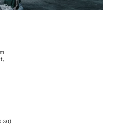
om
t,
0:30)