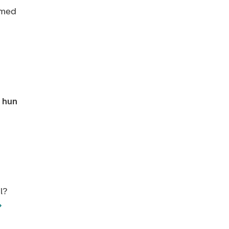
 med
i hun
l?