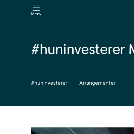
Meny
#huninvesterer 
#huninvesterer
Arrangementer