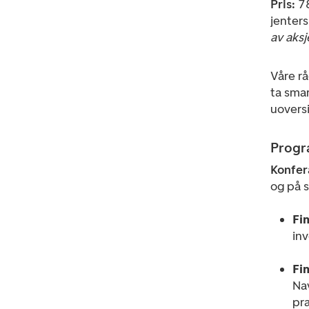
Pris:
78
jenters
av aks
Våre rå
ta smar
uoversi
Progr
Konfer
og på 
Fi
in
Fi
Nav
pra