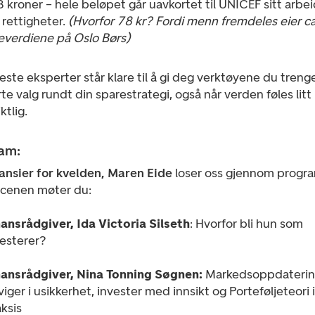
 kroner – hele beløpet går uavkortet til UNICEF sitt arbei
 rettigheter.
(Hvorfor 78 kr? Fordi menn fremdeles eier 
jeverdiene på Oslo Børs)
este eksperter står klare til å gi deg verktøyene du trenge
te valg rundt din sparestrategi, også når verden føles litt
ktlig.
am:
ansier for kvelden, Maren Eide
loser oss gjennom progr
scenen møter du:
nansrådgiver, Ida Victoria Silseth
: Hvorfor bli hun som
vesterer?
nansrådgiver, Nina Tonning Søgnen:
Markedsoppdaterin
iger i usikkerhet, invester med innsikt og Porteføljeteori i
ksis