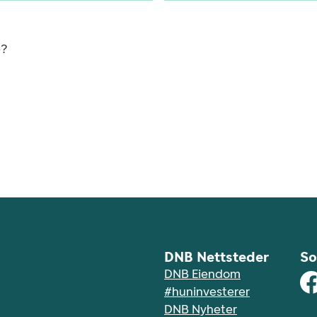
e?
DNB Nettsteder
So
DNB Eiendom
#huninvesterer
DNB Nyheter