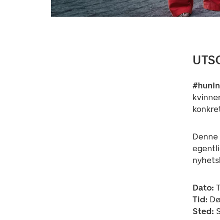
UTSO
#hunin
kvinner
konkret
Denne g
egentli
nyhetsb
Dato:
T
Tid:
Dø
Sted:
S