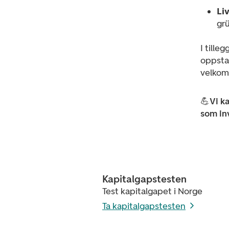
Li
gr
I tille
oppstar
velkoms
💪Vi ka
som in
Kapitalgapstesten
Test kapitalgapet i Norge
Ta kapitalgapstesten