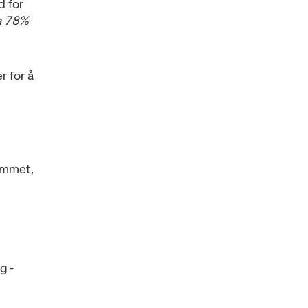
d for
ca 78%
r for å
ammet,
g -