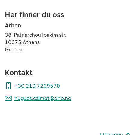
Her finner du oss
Athen
38, Patriarchou Ioakim str.
10675 Athens
Greece
Kontakt
+30 210 7209570
hugues.calmet@dnb.no
Footer navigasjon
Til toppen