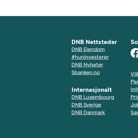
DNB Nettsteder
So
DNB Eiendom
#huninvesterer
DNB Nyheter
Sbanken.no
Vil
Pe
Internasjonalt
In
DNB Luxembourg
Pri
DNB Sverige
Jo
DNB Danmark
Sa