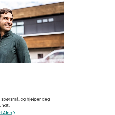
å spørsmål og hjelper deg
undt.
d Aino