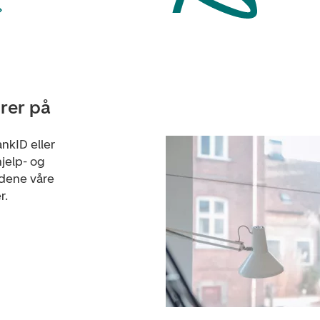
urer på
nkID eller
jelp- og
ndene våre
r.