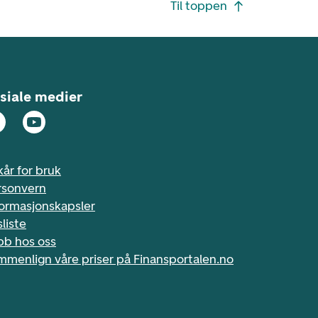
Til toppen
siale medier
kår for bruk
rsonvern
formasjonskapsler
sliste
bb hos oss
mmenlign våre priser på Finansportalen.no