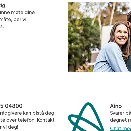
tig
kunne møte dine
måte, ber vi
s.
15 04800
Aino
 rådgivere kan bistå deg
Svarer p
e over telefon. Kontakt
døgnet r
r vi deg!
Chat me