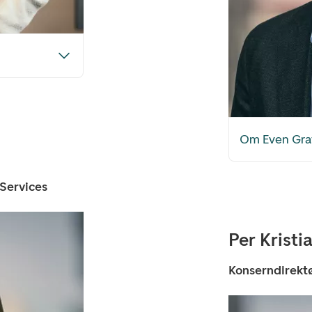
Om Even Gra
Services
Per Krist
Konserndirektø