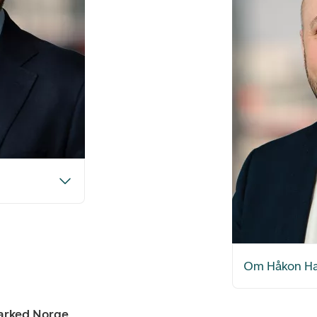
Om Håkon H
marked Norge