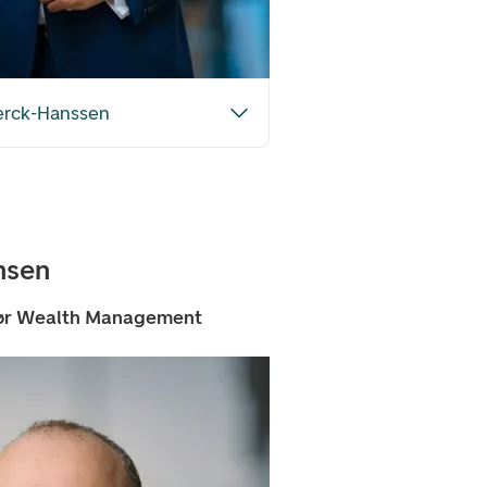
erck-Hanssen
nsen
tør Wealth Management