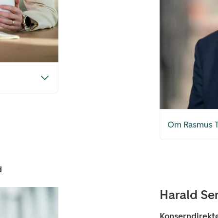
Om Rasmus T
d
Harald Se
Konserndirekt