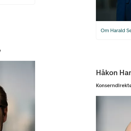
Om Harald S
e
Håkon Ha
Konserndirek