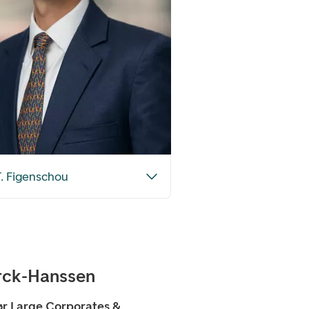
. Figenschou
rck-Hanssen
ør Large Corporates &