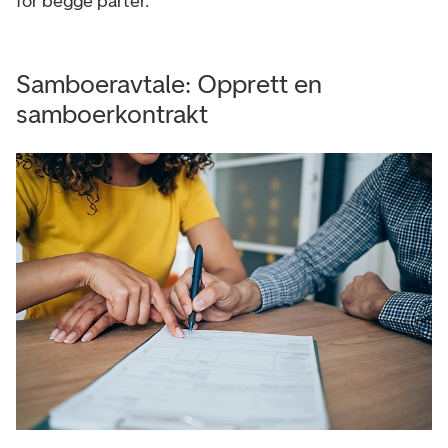
for begge parter.
Samboeravtale: Opprett en
samboerkontrakt