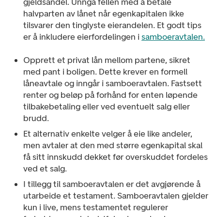
gjeldsandel. Unngå fellen med å betale
halvparten av lånet når egenkapitalen ikke
tilsvarer den tinglyste eierandelen. Et godt tips
er å inkludere eierfordelingen i
samboeravtalen.
Opprett et privat lån mellom partene, sikret
med pant i boligen. Dette krever en formell
låneavtale og inngår i samboeravtalen. Fastsett
renter og beløp på forhånd for enten løpende
tilbakebetaling eller ved eventuelt salg eller
brudd.
Et alternativ enkelte velger å eie like andeler,
men avtaler at den med større egenkapital skal
få sitt innskudd dekket før overskuddet fordeles
ved et salg.
I tillegg til samboeravtalen er det avgjørende å
utarbeide et testament. Samboeravtalen gjelder
kun i live, mens testamentet regulerer