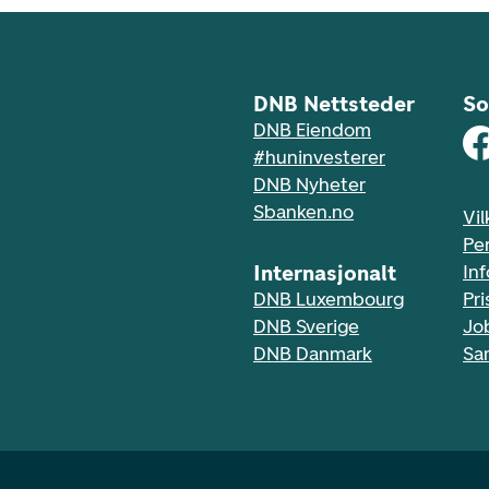
DNB Nettsteder
So
DNB Eiendom
#huninvesterer
DNB Nyheter
Sbanken.no
Vil
Pe
Internasjonalt
In
DNB Luxembourg
Pri
DNB Sverige
Jo
DNB Danmark
Sa