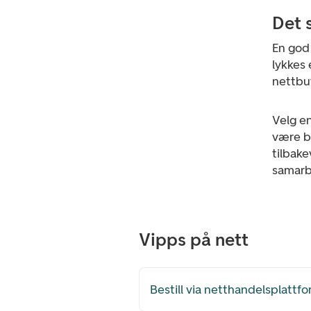
Det 
En god 
lykkes 
nettbut
Velg en
være br
tilbak
samarb
Vipps på nett
Bestill via netthandelsplattf