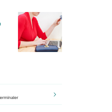
g
erminaler