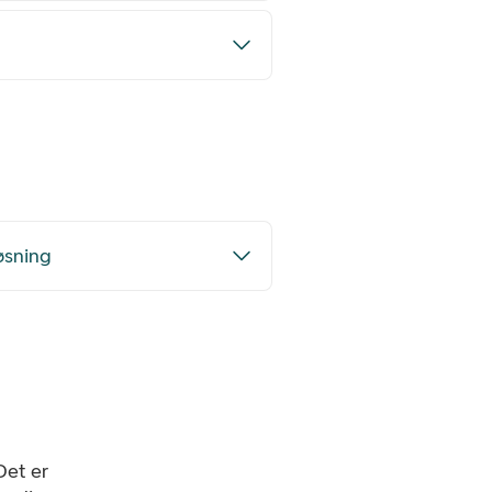
øsning
Det er