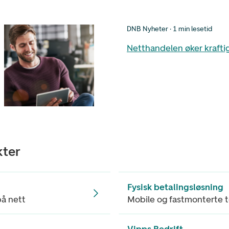
DNB Nyheter · 1 min lesetid
Netthandelen øker krafti
kter
Fysisk betalingsløsning
på nett
Mobile og fastmonterte t
Vipps Bedrift