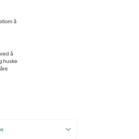
ellom å
 ved å
og huske
våre
ps