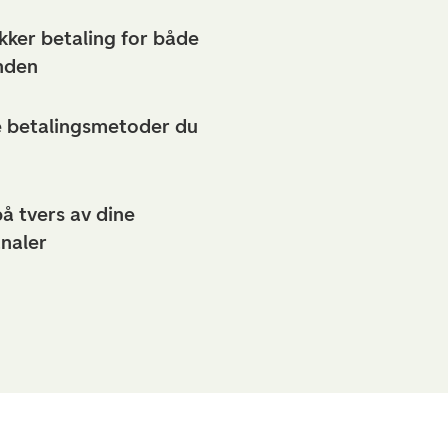
ikker betaling for både
nden
ke betalingsmetoder du
på tvers av dine
analer