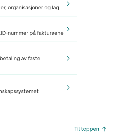
er, organisasjoner og lag
KID-nummer på fakturaene
betaling av faste
gnskapssystemet
Til toppen