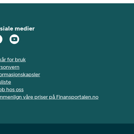
siale medier
kår for bruk
rsonvern
formasjonskapsler
sliste
bb hos oss
mmenlign våre priser på Finansportalen.no