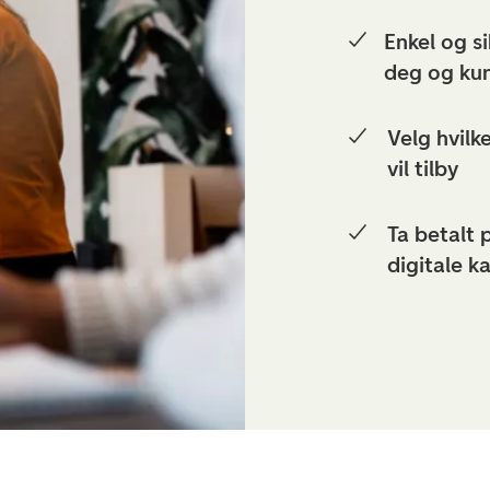
Enkel og s
deg og ku
Velg hvil
vil tilby
Ta betalt 
digitale k