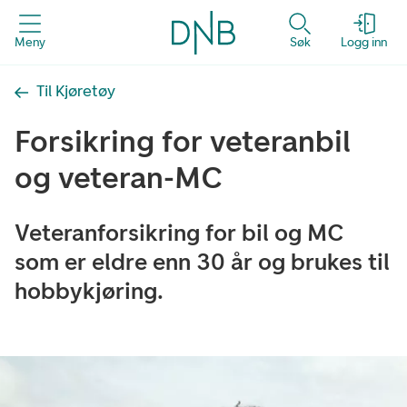
Meny
Søk
Logg inn
Til Kjøretøy
Forsikring for veteranbil
og veteran-MC
Veteranforsikring for bil og MC
som er eldre enn 30 år og brukes til
hobbykjøring.