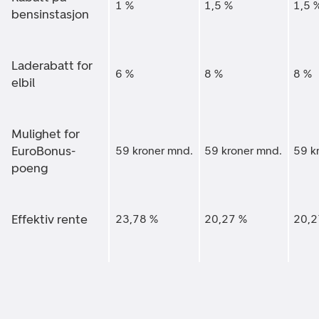
1 %
1,5 %
1,5 
bensinstasjon
Laderabatt for
6 %
8 %
8 %
elbil
Mulighet for
EuroBonus-
59 kroner mnd.
59 kroner mnd.
59 k
poeng
Effektiv rente
23,78 %
20,27 %
20,2