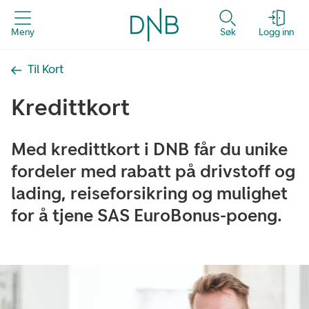
Meny
Søk
Logg inn
Til Kort
Kredittkort
Med kredittkort i DNB får du unike
fordeler med rabatt på drivstoff og
lading, reiseforsikring og mulighet
for å tjene SAS EuroBonus-poeng.