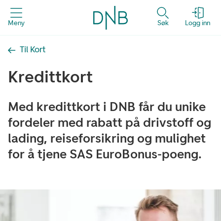
Meny
Søk
Logg inn
Til Kort
Kredittkort
Med kredittkort i DNB får du unike
fordeler med rabatt på drivstoff og
lading, reiseforsikring og mulighet
for å tjene SAS EuroBonus-poeng.