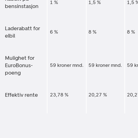
1 %
1,5 %
1,5 
bensinstasjon
Laderabatt for
6 %
8 %
8 %
elbil
Mulighet for
EuroBonus-
59 kroner mnd.
59 kroner mnd.
59 k
poeng
Effektiv rente
23,78 %
20,27 %
20,2