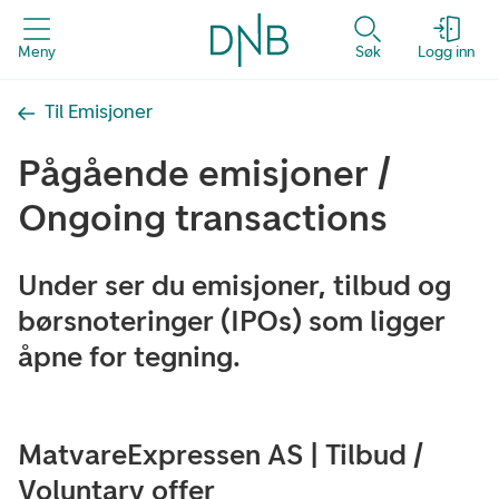
Meny
Søk
Logg inn
Til Emisjoner
Pågående emisjoner /
Ongoing transactions
Under ser du emisjoner, tilbud og
børsnoteringer (IPOs) som ligger
åpne for tegning.
MatvareExpressen AS | Tilbud /
Voluntary offer