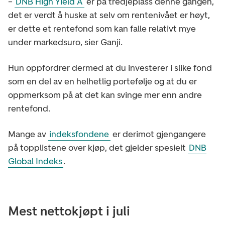
–
DNB High Yield A
er på tredjeplass denne gangen,
det er verdt å huske at selv om rentenivået er høyt,
er dette et rentefond som kan falle relativt mye
under markedsuro, sier Ganji.
Hun oppfordrer dermed at du investerer i slike fond
som en del av en helhetlig portefølje og at du er
oppmerksom på at det kan svinge mer enn andre
rentefond.
Mange av
indeksfondene
er derimot gjengangere
på topplistene over kjøp, det gjelder spesielt
DNB
Global Indeks
.
Mest nettokjøpt i juli