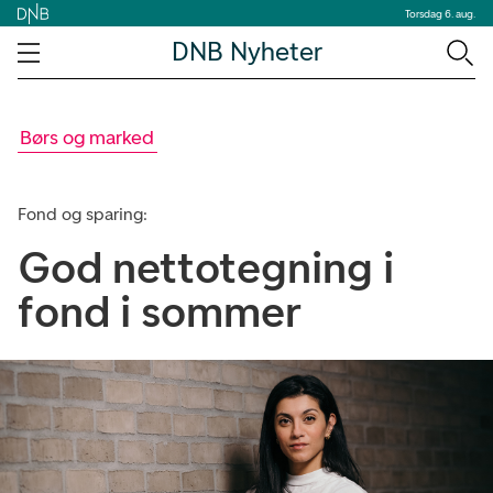
Torsdag 6. aug.
DNB Nyheter
Børs og marked
Fond og sparing:
God nettotegning i
fond i sommer