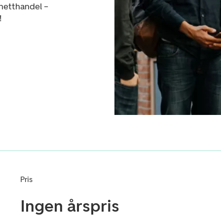
 netthandel –
!
Pris
Ingen årspris