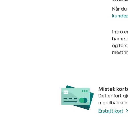
Når du 
kundep
Intro 
barnet 
og fors
mestri
Mistet kort
Det er fort gjo
mobilbanken
Erstatt kort