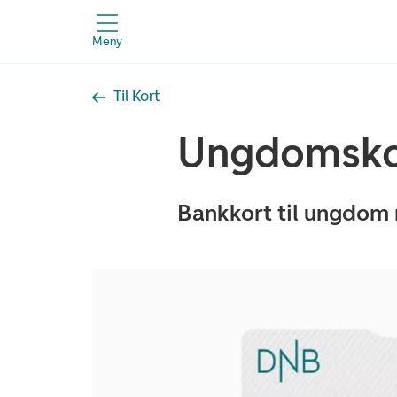
Meny
Til Kort
Ungdomsko
Bankkort til ungdom 