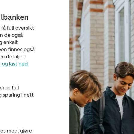
bilbanken
 full oversikt
an de også
g enkelt
ppen finnes også
n detaljert
 og last ned
erge full
 sparing i nett-
es med, gjøre