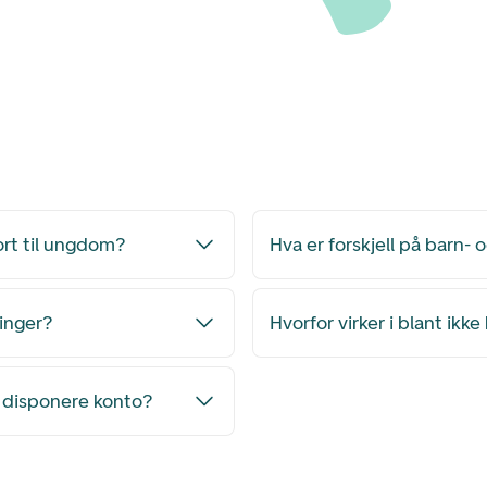
ort til ungdom?
Hva er forskjell på barn-
linger?
Hvorfor virker i blant ikke
 å disponere konto?