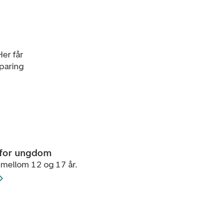
er får
sparing
 for ungdom
 mellom 12 og 17 år.