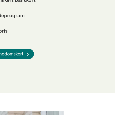
sikkert bankkort
ndeprogram
pris
 ungdomskort