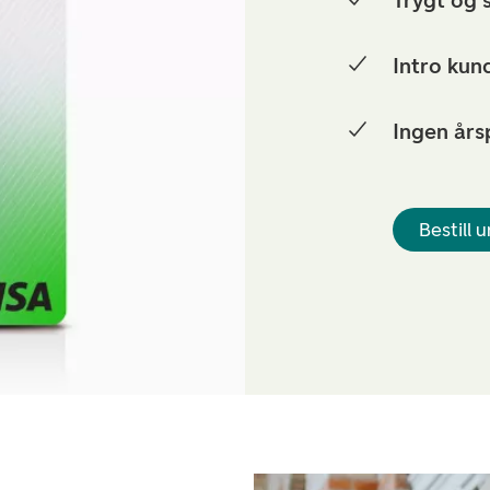
Trygt og 
Intro ku
Ingen års
Bestill