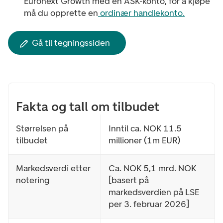
Euronext Growth med en ASK-konto, for å kjøpe
må du opprette en
ordinær handlekonto.
Gå til tegningssiden
Fakta og tall om tilbudet
Størrelsen på
Inntil ca. NOK 11.5
tilbudet
millioner (1m EUR)
Markedsverdi etter
Ca. NOK 5,1 mrd. NOK
notering
[basert på
markedsverdien på LSE
per 3. februar 2026]