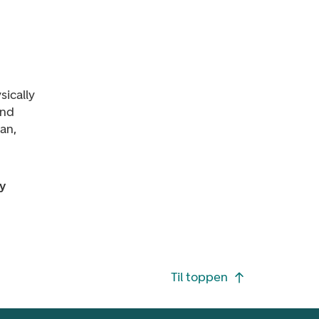
sically
and
an,
y
Til toppen