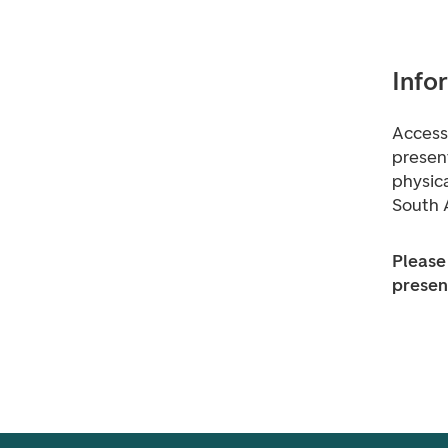
Info
Access 
presen
physica
South A
Please 
present
Footer navigasjon