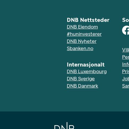
DNB Nettsteder
So
DNB Eiendom
#huninvesterer
DNB Nyheter
Sbanken.no
Vil
Pe
Internasjonalt
In
DNB Luxembourg
Pri
DNB Sverige
Jo
DNB Danmark
Sa