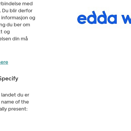
orbindelse med
. Du blir derfor
 informasjon og
ang du ber om
kt og
elsen din må
here
Specify
l landet du er
he name of the
ally present: