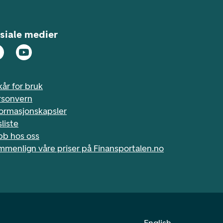
siale medier
kår for bruk
rsonvern
formasjonskapsler
sliste
bb hos oss
mmenlign våre priser på Finansportalen.no