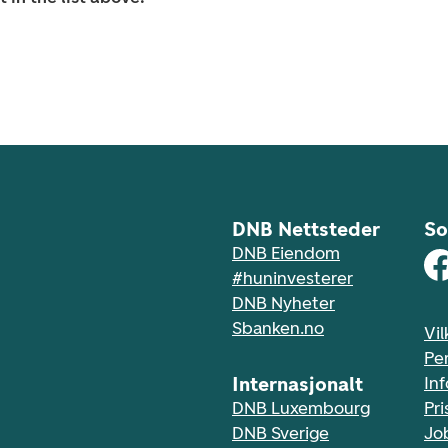
DNB Nettsteder
So
DNB Eiendom
#huninvesterer
DNB Nyheter
Sbanken.no
Vil
Pe
Internasjonalt
In
DNB Luxembourg
Pri
DNB Sverige
Jo