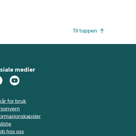
Til toppen
siale medier
kår for bruk
rsonvern
formasjonskapsler
sliste
bb hos oss