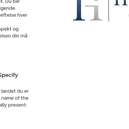
. Du blir
ølgende
eftelse hver
spekt og
elsen din må
Specify
l landet du er
he name of the
ally present: