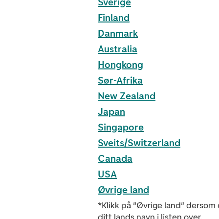
Sverige
Finland
Danmark
Australia
Hongkong
Sør-Afrika
New Zealand
Japan
Singapore
Sveits/Switzerland
Canada
USA
Øvrige land
*Klikk på "Øvrige land" dersom 
ditt lands navn i listen over.