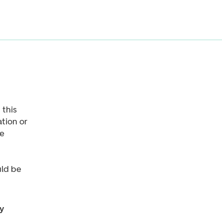
 this
ation or
he
uld be
y