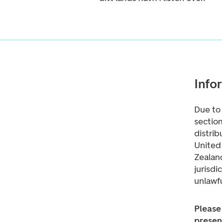
Info
Due to 
section
distrib
United 
Zealand
jurisdi
unlawfu
Please 
present