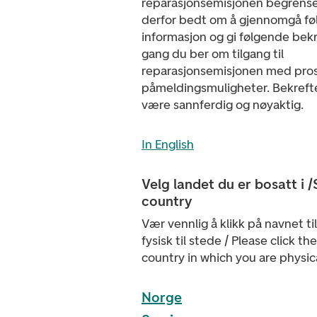
reparasjonsemisjonen begrenset
derfor bedt om å gjennomgå f
informasjon og gi følgende bekr
gang du ber om tilgang til
reparasjonsemisjonen med pro
påmeldingsmuligheter. Bekreft
være sannferdig og nøyaktig.
In English
Velg landet du er bosatt i /
country
Vær vennlig å klikk på navnet ti
fysisk til stede / Please click t
country in which you are physic
Norge