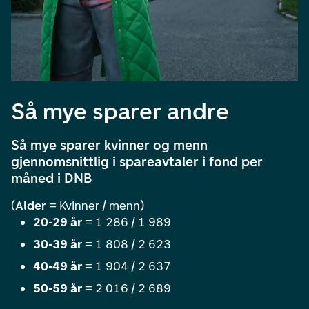
Så mye sparer andre
Så mye sparer kvinner og menn
gjennomsnittlig i spareavtaler i fond per
måned i DNB
(
Alder
= Kvinner / menn)
20-29 år
= 1 286 / 1 989
30-39 år
= 1 808 / 2 623
40-49 år
= 1 904 / 2 637
50-59 år
= 2 016 / 2 689